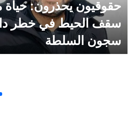
حقوقيون يحذرون: حياة م
سقف الحيط في خطر دا
سجون السلطة