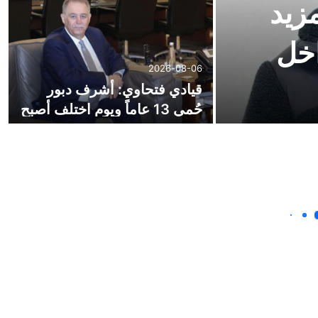
زيد
خل
2026-08-06
قيادي فتحاوي: أشرف دبور
حُمي 13 عاماً ويوم اختلف أصبح
فاسداً