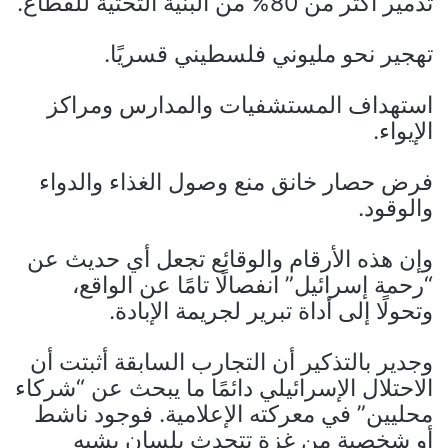
تدمير أكثر من 80% من البنية التحتية للقطاع.
تهجير نحو مليوني فلسطيني قسريًا.
استهداف المستشفيات والمدارس ومراكز
الإيواء.
فرض حصار خانق منع وصول الغذاء والدواء
والوقود.
وإن هذه الأرقام والوقائع تجعل أي حديث عن
“رحمة إسرائيل” انفصالًا تامًا عن الواقع،
وتحولًا إلى أداة تبرير لجريمة الإبادة.
وجدير بالتذكير أن التجارب السابقة أثبتت أن
الاحتلال الإسرائيلي دائمًا ما يبحث عن “شركاء
محليين” في معركته الإعلامية. فوجود ناشط
أو شخصية من غزة تتحدث بلسان يشبه