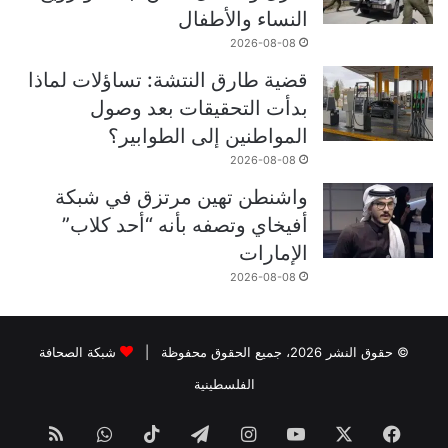
النساء والأطفال
2026-08-08
قضية طارق النتشة: تساؤلات لماذا
بدأت التحقيقات بعد وصول
المواطنين إلى الطوابير؟
2026-08-08
واشنطن تهين مرتزق في شبكة
أفيخاي وتصفه بأنه “أحد كلاب”
الإمارات
2026-08-08
© حقوق النشر 2026، جميع الحقوق محفوظة |
شبكة الصحافة
الفلسطينية
فيسبوك
‫X
‫YouTube
انستقرام
تيلقرام
‫TikTok
واتساب
ملخص