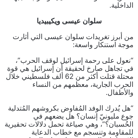
الداخلية.
سلوان عيسى ويكيبيديا
من أبرز تغريدات سلوان عيسى التي أثارت
موجة استنكار واسعة:
“نعول على رحمة إسرائيل لوقف الحرب”،
في تجاهل صارخ لحقيقة أن إسرائيل هي قوة
محتلة قتلت أكثر من 62 ألف فلسطيني خلال
الحرب الجارية، معظمهم من النساء
والأطفال.
“هل يُدرك الوفد المُفاوض بكروشهم المُتدلية
جوع مليونيّ إنسان؟ هل يضعهم في
الحُسبان؟”، وهي صياغة تحمل دلالات تحقيرية
للمقاومة وتنسجم مع خطاب الدعاية