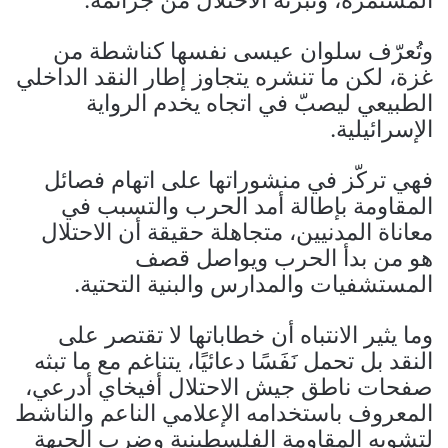
وتُعرّف سلوان عيسى نفسها كناشطة من
غزة، لكن ما تنشره يتجاوز إطار النقد الداخلي
الطبيعي ليصبّ في اتجاه يخدم الرواية
الإسرائيلية.
فهي تركّز في منشوراتها على اتهام فصائل
المقاومة بإطالة أمد الحرب والتسبب في
معاناة المدنيين، متجاهلة حقيقة أن الاحتلال
هو من بدأ الحرب ويواصل قصف
المستشفيات والمدارس والبنية التحتية.
وما يثير الانتباه أن خطاباتها لا تقتصر على
النقد بل تحمل نَفَسًا دعائيًا، يتناغم مع ما تبثه
صفحات ناطق جيش الاحتلال أفيخاي أدرعي،
المعروف باستخدامه الإعلامي الناعم والناشط
لتشويه المقاومة الفلسطينية وضرب الجبهة