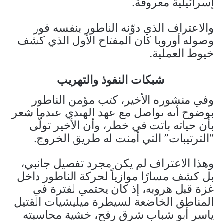
إسرائيلية معروفة.
والاعتراف الذي دوّنه الناطور بنفسه فور
وصوله أوروبا كان المفتاح الأول الذي كشف
خيوط العملية.
شبكات النفوذ والتهريب
وفي منشوره الأخير، كتب مؤمن الناطور
بوضوح أنه تواصل مع عهد الهندي عندما شعر
بأن حياته باتت في خطر، وأن الأخير تولّى
“الترتيبات” التي أمنت له طريق الخروج.
وهذا الاعتراف لم يكن مجرد تفصيل جانبي،
بل كشف مسارًا موازياً لحركة الناطور داخل
غزة قبل هروبه، إذ كان يحتمي لفترة في
المناطق الخاضعة لسيطرة ميليشيات القتيل
ياسر أبو شباب شرق رفح، خشية محاسبته