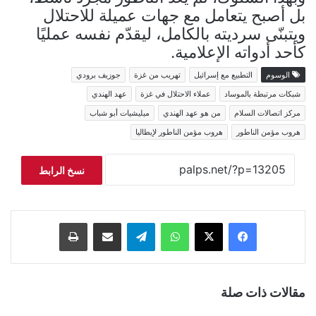
بل أصبح يتعامل مع جهات عميلة للاحتلال
ويتبنّى سرديته بالكامل، ليقدّم نفسه عمليًا
كأحد أدواته الإعلامية.
الوسوم
التطبيع مع إسرائيل
تهريب من غزة
جوزيف برودي
شبكات مرتبطة بالموساد
عملاء الاحتلال في غزة
عهد الهندي
مركز اتصالات السلام
من هو عهد الهندي
ميليشيات أبو شباب
هروب مؤمن الناطور
هروب مؤمن الناطور لإيطاليا
نسخ الرابط
فيسبوك
‫X
واتساب
تيلقرام
مشاركة عبر البريد
طباعة
مقالات ذات صلة