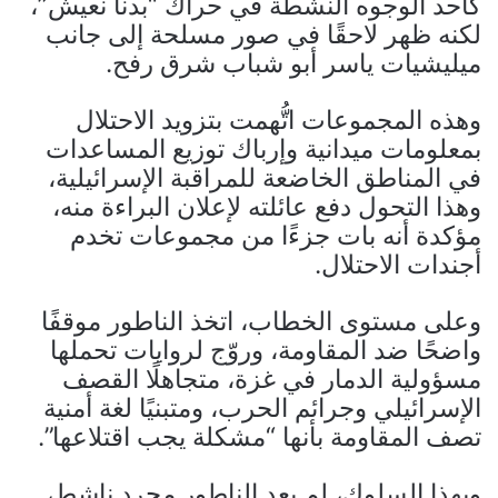
كأحد الوجوه النشطة في حراك “بدنا نعيش”،
لكنه ظهر لاحقًا في صور مسلحة إلى جانب
ميليشيات ياسر أبو شباب شرق رفح.
وهذه المجموعات اتُّهمت بتزويد الاحتلال
بمعلومات ميدانية وإرباك توزيع المساعدات
في المناطق الخاضعة للمراقبة الإسرائيلية،
وهذا التحول دفع عائلته لإعلان البراءة منه،
مؤكدة أنه بات جزءًا من مجموعات تخدم
أجندات الاحتلال.
وعلى مستوى الخطاب، اتخذ الناطور موقفًا
واضحًا ضد المقاومة، وروّج لروايات تحملها
مسؤولية الدمار في غزة، متجاهلًا القصف
الإسرائيلي وجرائم الحرب، ومتبنيًا لغة أمنية
تصف المقاومة بأنها “مشكلة يجب اقتلاعها”.
وبهذا السلوك، لم يعد الناطور مجرد ناشط،