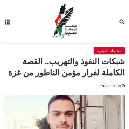
بحث عن
الق
معالجات اخبارية
شبكات النفوذ والتهريب.. القصة
الكاملة لفرار مؤمن الناطور من غزة
2025-12-09