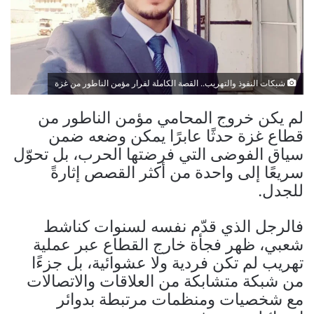
شبكات النفوذ والتهريب.. القصة الكاملة لفرار مؤمن الناطور من غزة
لم يكن خروج المحامي مؤمن الناطور من
قطاع غزة حدثًا عابرًا يمكن وضعه ضمن
سياق الفوضى التي فرضتها الحرب، بل تحوّل
سريعًا إلى واحدة من أكثر القصص إثارةً
للجدل.
فالرجل الذي قدّم نفسه لسنوات كناشط
شعبي، ظهر فجأة خارج القطاع عبر عملية
تهريب لم تكن فردية ولا عشوائية، بل جزءًا
من شبكة متشابكة من العلاقات والاتصالات
مع شخصيات ومنظمات مرتبطة بدوائر