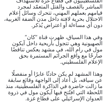
الفلسطينيون في قطاع غزة للاستهداف
المباشر بالقصف والقتل المتعمّد لمجرد
قيامهم بعملهم المهني، تتحرك وسائل إعلام
الاحتلال بحرية لافتة داخل مدن الضفة الغربية،
دون أي مساءلة أو اعتراض يُذكر.
وفي هذا السياق، ظهرت قناة “كان”
الصهيونية وهي تتجول بأريحية داخل آيكون
مول في رام الله، في مشهد يعكس تناقضًا
صارخًا مع واقع الجرائم المستمرة بحق
الإعلام الفلسطيني.
وهذا المشهد لم يكن حادثًا عابرًا أو منفصلًا
عن سياقه، بل أعاد إلى الواجهة وقائع سابقة
ما زالت حاضرة في الذاكرة الفلسطينية، منذ
اللحظة التي افتُتح فيها آيكون مول في ذروة
العدوان الإسرائيلي على قطاع غزة.