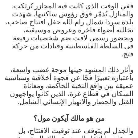
ففي الوقت الذي كانت فيه المجازر تُرتكب،
والمنازل تُدمّر فوق رؤوس ساكنيها، شهدت
بلدة سردا شمال رام الله حفل افتتاح صاخب،
تخللته أضواء فاخرة وعروض موسيقية،
وبحضور رسمي لافت ضم شخصيات رفيعة
في السلطة الفلسطينية وقيادات من حركة
فتح.
وأثار ذلك المشهد حينها موجة غضب واسعة،
باعتباره تعبيرًا فجًا عن فجوة أخلاقية وسياسية
عميقة بين واقع النخبة الحاكمة، ومعاناة
السكان في قطاع غزة، الذين كانوا يواجهون
القتل والحصار والانهيار الإنساني الشامل.
من هو مالك آيكون مول؟
والجدل لم يتوقف عند توقيت الافتتاح، بل