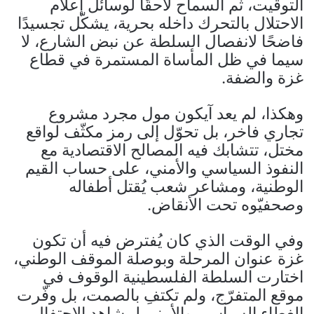
التوقيت، ثم السماح لاحقًا لوسائل إعلام
الاحتلال بالتحرك داخله بحرية، يشكّل تجسيدًا
فاضحًا لانفصال السلطة عن نبض الشارع، لا
سيما في ظل المأساة المستمرة في قطاع
غزة والضفة.
وهكذا، لم يعد آيكون مول مجرد مشروع
تجاري فاخر، بل تحوّل إلى رمز مكثّف لواقع
مختل، تتشابك فيه المصالح الاقتصادية مع
النفوذ السياسي والأمني، على حساب القيم
الوطنية، ومشاعر شعب يُقتل أطفاله
وصحفيّوه تحت الأنقاض.
وفي الوقت الذي كان يُفترض فيه أن تكون
غزة عنوان المرحلة وبوصلة الموقف الوطني،
اختارت السلطة الفلسطينية الوقوف في
موقع المتفرّج، ولم تكتفِ بالصمت، بل وفّرت
الغطاء السياسي والأمني لمشاهد الاحتفال،