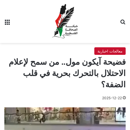
بحث عن
الق
معالجات اخبارية
فضيحة آيكون مول.. من سمح لإعلام
الاحتلال بالتحرك بحرية في قلب
الضفة؟
2025-12-22