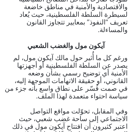
والاقتصادية والأمنية في مناطق خاضعة
لسيطرة السلطة الفلسطينية، حيث يُعاد
تعريف “النفوذ” بمعايير تتجاوز القانون
والمساءلة.
آيكون مول والغضب الشعبي
ورغم كل ما أُثير حول مالك آيكون مول، لم
يصدر عن السلطة الفلسطينية أو أجهزتها
الأمنية أي توضيح رسمي بشأن وضعه
القانوني، أو حقيقة الاتهامات الموجهة إليه،
في صمت فُسّر على نطاق واسع بأنه جزء من
سياسة احتواء متعمدة لهذا الملف.
وفي المقابل، تحوّلت مواقع التواصل
الاجتماعي إلى ساحة غضب شعبي، حيث
اعتبر كثيرون أن افتتاح آيكون مول في ذلك