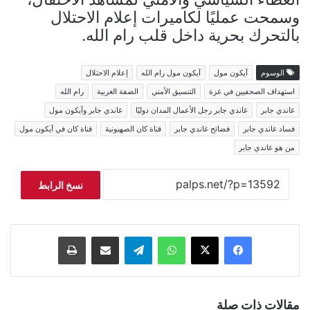
وسمحت عمليًا لكاميرات إعلام الاحتلال
بالتحرك بحرية داخل قلب رام الله.
الوسوم
آيكون مول
آيكون مول رام الله
إعلام الاحتلال
استهداف الصحفيين في غزة
التنسيق الأمني
الضفة الغربية
رام الله
غاندي جابر
غاندي جابر رجل الأعمال المدان دوليًا
غاندي جابر وآيكون مول
فساد غاندي جابر
فضائح غاندي جابر
قناة كان الصهيونية
قناة كان في آيكون مول
من هو غاندي جابر
نسخ الرابط
فيسبوك
‫X
واتساب
تيلقرام
مشاركة عبر البريد
طباعة
مقالات ذات صلة