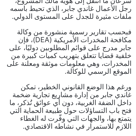
سرعان ما انتقل إلى هوية مالك المشروع،
رجل الأعمال غاندي جابر، الذي تحيط باسمه
ملفات مثيرة للجدل على المستوى الدولي.
فبحسب تقارير رسمية منشورة من وكالة
مكافحة المخدرات الأمريكية (DEA)، فإن
جابر مدرج على قوائم المطلوبين دوليًا، على
خلفية قضايا تتعلق بتهريب كميات كبيرة من
المخدرات، وهي معلومات موثقة ومعلنة على
الموقع الرسمي للوكالة.
ورغم هذا الوضع القانوني الخطير، تمكن
غاندي جابر من إدارة مشاريع تجارية ضخمة
داخل الضفة الغربية، دون أي عوائق تُذكر، ما
فتح باب التساؤلات حول طبيعة الحماية التي
يتمتع بها، والجهات التي وفّرت له الغطاء
اللازم للاستمرار في نشاطه الاقتصادي.