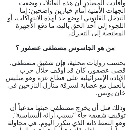
وأفادت المصادر أن هذه العائلات وضعت
الجهات الأمنية أمام خيارين واضحين: إما
التدخل القانوني لوضع حد لهذه الانتهاكات، أو
اللجوء إلى أخذ الحق باليد، ما دفع الأجهزة
المختصة إلى التحرك.
من هو الجاسوس مصطفى عصفور ؟
بحسب روايات محلية، فإن شقيق مصطفى،
قصي عصفور، كان قد أُوقف خلال حرب
الإبادة الإسرائيلية على قطاع غزة وهو متلبس
بالعمل مع عصابة لسرقة منازل النازحين في
خان يونس.
وذلك قبل أن يخرج مصطفى حينها مدعياً أن
توقيف شقيقه جاء “بسبب آرائه السياسية”.
وهو النمط ذاته الذي يتكرر اليوم، في محاولة