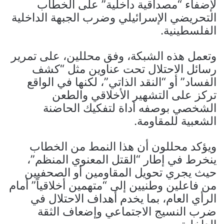
لإضفاء “مصداقية داخلية” على الخطاب
التحريضي الإسرائيلي وضرب الجبهة الداخلية
الفلسطينية.
وتعمل هذه الشبكة، وفق محللين، على تمرير
رسائل الاحتلال تحت عناوين مثل “كشف
الفساد” أو “النقد الذاتي”، لكنها في الواقع
تركز على التشهير الأخلاقي والطعن
الشخصي بوصفه أداة لتفكيك الحاضنة
الشعبية للمقاومة.
ويؤكد محللون أن هذا النمط من الخطاب
ينخرط في إطار “القتل المعنوي المنظم”،
حيث يجري تحويل المقاومين أو الصحفيين
من فاعلين وطنيين إلى “متهمين أخلاقياً” أمام
الرأي العام، بما يخدم أهداف الاحتلال في
ضرب النسيج الاجتماعي وإضعاف الثقة