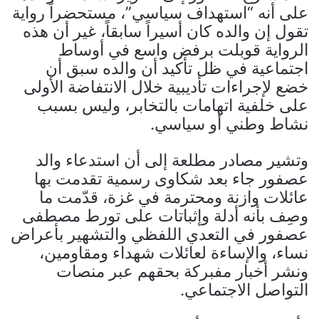
على أنه “استهداف سياسي”، مستحضراً رواية
تقول إن والده كان أسيراً سابقاً، غير أن هذه
الرواية قوبلت برفض واسع في أوساط
اجتماعية في ظل تأكيد أن والده سبق أن
خضع لإجراءات تأديبية خلال الانتفاضة الأولى
على خلفية اتهامات بالتخابر، وليس بسبب
نشاط وطني أو سياسي.
وتشير مصادر مطلعة إلى أن استدعاء والد
عصفور جاء بعد شكاوى رسمية تقدمت بها
عائلات وازنة ومحترمة في غزة، قدّمت ما
وصِف بأنه أدلة وإثباتات على تورط مصطفى
عصفور في التعدي اللفظي والتشهير بأعراض
نساء، والإساءة لعائلات شهداء ومقاومين،
ونشر أخبار مفبركة بحقهم عبر منصات
التواصل الاجتماعي.