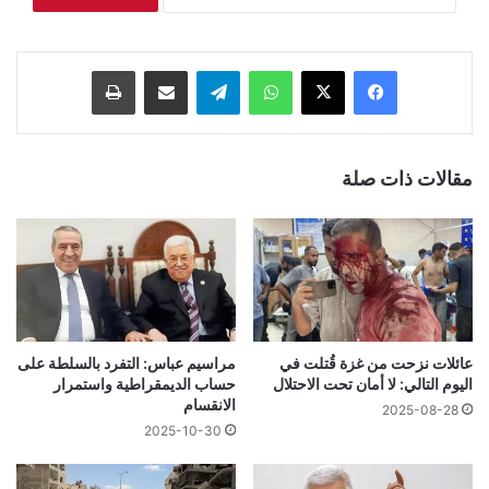
فيسبوك
‫X
واتساب
تيلقرام
مشاركة عبر البريد
طباعة
مقالات ذات صلة
عائلات نزحت من غزة قُتلت في
مراسيم عباس: التفرد بالسلطة على
اليوم التالي: لا أمان تحت الاحتلال
حساب الديمقراطية واستمرار
الانقسام
2025-08-28
2025-10-30