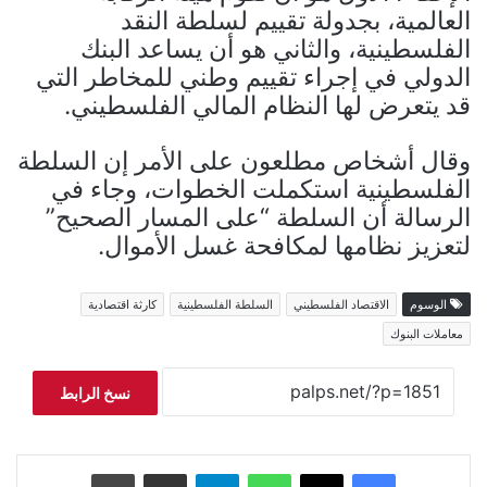
العالمية، بجدولة تقييم لسلطة النقد
الفلسطينية، والثاني هو أن يساعد البنك
الدولي في إجراء تقييم وطني للمخاطر التي
قد يتعرض لها النظام المالي الفلسطيني.
وقال أشخاص مطلعون على الأمر إن السلطة
الفلسطينية استكملت الخطوات، وجاء في
الرسالة أن السلطة “على المسار الصحيح”
لتعزيز نظامها لمكافحة غسل الأموال.
الوسوم
الاقتصاد الفلسطيني
السلطة الفلسطينية
كارثة اقتصادية
معاملات البنوك
نسخ الرابط
فيسبوك
‫X
واتساب
تيلقرام
مشاركة عبر البريد
طباعة