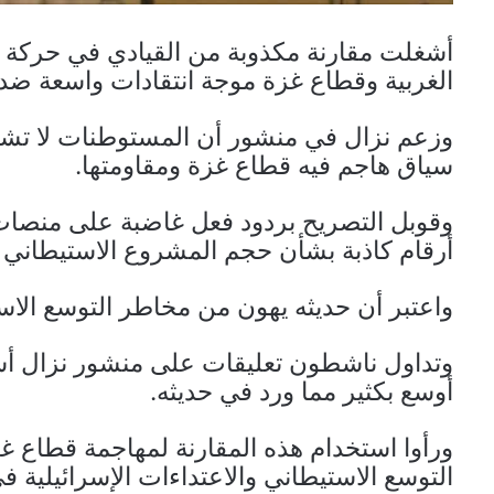
أشغلت مقارنة مكذوبة من القيادي في حركة ف
الغربية وقطاع غزة موجة انتقادات واسعة ضد
سياق هاجم فيه قطاع غزة ومقاومتها.
وقوبل التصريح بردود فعل غاضبة على منصات 
أرقام كاذبة بشأن حجم المشروع الاستيطاني ف
واعتبر أن حديثه يهون من مخاطر التوسع الاس
وتداول ناشطون تعليقات على منشور نزال أش
أوسع بكثير مما ورد في حديثه.
ورأوا استخدام هذه المقارنة لمهاجمة قطاع غزة
التوسع الاستيطاني والاعتداءات الإسرائيلية في