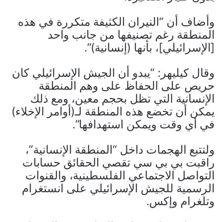
وأضاف أن “النيران الكثيفة متكررة في هذه
المنطقة رغم تصنيفها من جانب واحد
[الإسرائيلي]، بأنها (إنسانية)”.
وقال كيليهر: “يبدو أن الجيش الإسرائيلي كان
حريص على الحفاظ على وهم المنطقة
الإنسانية التي تظل بحجم معين، ومع ذلك
يمكن أن تخضع هذه المنطقة لـ(أوامر الإخلاء)
في أي وقت ويمكن استهدافها”.
ولتتبع الهجمات داخل “المنطقة الإنسانية”،
راقبت بي بي سي تقصي الحقائق حسابات
التواصل الاجتماعي الفلسطينية، والقنوات
الرسمية للجيش الإسرائيلي على انستغرام
وتلغرام وإكس.