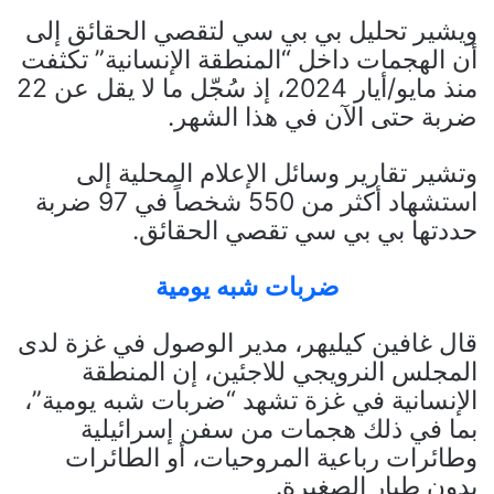
ويشير تحليل بي بي سي لتقصي الحقائق إلى
أن الهجمات داخل “المنطقة الإنسانية” تكثفت
منذ مايو/أيار 2024، إذ سُجّل ما لا يقل عن 22
ضربة حتى الآن في هذا الشهر.
وتشير تقارير وسائل الإعلام المحلية إلى
استشهاد أكثر من 550 شخصاً في 97 ضربة
حددتها بي بي سي تقصي الحقائق.
ضربات شبه يومية
قال غافين كيليهر، مدير الوصول في غزة لدى
المجلس النرويجي للاجئين، إن المنطقة
الإنسانية في غزة تشهد “ضربات شبه يومية”،
بما في ذلك هجمات من سفن إسرائيلية
وطائرات رباعية المروحيات، أو الطائرات
بدون طيار الصغيرة.