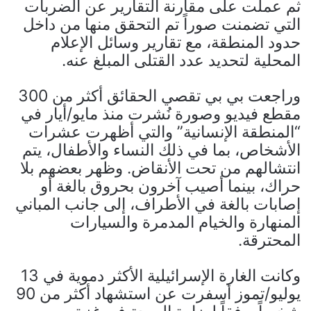
ثم عملت على مقارنة التقارير عن الضربات
التي تضمنت صوراً تم التحقق منها من داخل
حدود المنطقة، مع تقارير وسائل الإعلام
المحلية لتحديد عدد القتلى المبلغ عنه.
وراجعت بي بي تقصي الحقائق أكثر من 300
مقطع فيديو وصورة نُشرت منذ مايو/أيار في
“المنطقة الإنسانية” والتي أظهرت عشرات
الأشخاص، بما في ذلك النساء والأطفال، يتم
انتشالهم من تحت الأنقاض. وظهر بعضهم بلا
حراك، بينما أصيب آخرون بحروق بالغة أو
إصابات بالغة في الأطراف، إلى جانب المباني
المنهارة والخيام المدمرة والسيارات
المحترقة.
وكانت الغارة الإسرائيلية الأكثر دموية في 13
يوليو/تموز أسفرت عن استشهاد أكثر من 90