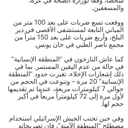
شخصاً، وفقاً لوزارة الصحة في غزة،
والمسعفين.
ووقعت تسع ضربات على بعد 100 متر من
المباني التابعة لمستشفى الأقصى في دير
البلح، وأربع ضربات على بعد 150 متراً من
مجمع ناصر الطبي في خان يونس.
كما عاش النازحون في “المنطقة الإنسانية”
في حالة من عدم اليقين المستمر. بما في
ذلك إشعارات الإخلاء، تغيرت حدود “المنطقة
الإنسانية” 20 مرة – وتنوعت في الحجم من
حوالي 7 كيلومترات مربعة، عندما تم تقديمها
لأول مرة إلى 72 كيلومتراً مربعاً في أكبر
حجم لها.
وفي حين تجنب الجيش الإسرائيلي استخدام
مصطلح “المنطقة الآمنة”، فإن تصريحاته