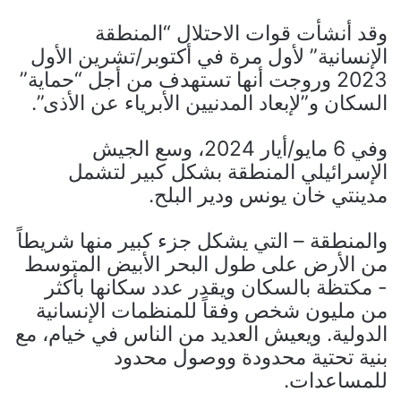
وقد أنشأت قوات الاحتلال “المنطقة
الإنسانية” لأول مرة في أكتوبر/تشرين الأول
2023 وروجت أنها تستهدف من أجل “حماية”
السكان و”لإبعاد المدنيين الأبرياء عن الأذى”.
وفي 6 مايو/أيار 2024، وسع الجيش
الإسرائيلي المنطقة بشكل كبير لتشمل
مدينتي خان يونس ودير البلح.
والمنطقة – التي يشكل جزء كبير منها شريطاً
من الأرض على طول البحر الأبيض المتوسط ​​
- مكتظة بالسكان ويقدر عدد سكانها بأكثر
من مليون شخص وفقاً للمنظمات الإنسانية
الدولية. ويعيش العديد من الناس في خيام، مع
بنية تحتية محدودة ووصول محدود
للمساعدات.