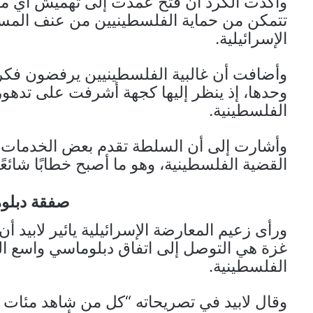
وأكدت الكرد أن فتح عمدت إلى تهميش أي م
تتمكن من حماية الفلسطينيين من عنف المستو
الإسرائيلية.
وأضافت أن غالبية الفلسطينيين يرفضون فكر
وحدها، إذ ينظر إليها كجهة أشرفت على تدهو
الفلسطينية.
وأشارت إلى أن السلطة تقدم بعض الخدمات ال
القضية الفلسطينية، وهو ما أصبح خطابًا شائع
صفقة دبلوم
ورأى زعيم المعارضة الإسرائيلية يائير لابيد
غزة هي التوصل إلى اتفاق دبلوماسي واسع ال
الفلسطينية.
وقال لابيد في تصريحاته “كل من شاهد مئات 