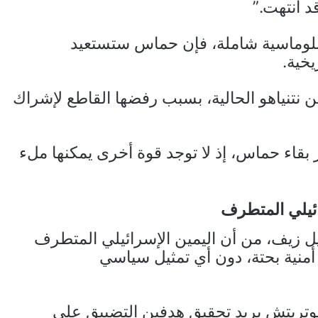
 انتهت.”
ودبلوماسية شاملة، فإن حماس ستستعيد
خية.
نتنياهو الحالية، بسبب رفضها القاطع لإشراك
 بقاء حماس، إذ لا توجد قوة أخرى يمكنها ملء
ئيلي
المتطرف
يل زيف، من أن اليمين الإسرائيلي المتطرف
منية بحتة، دون أي تمثيل سياسي
تريتش يريد تحقيق هدفين التضييق على