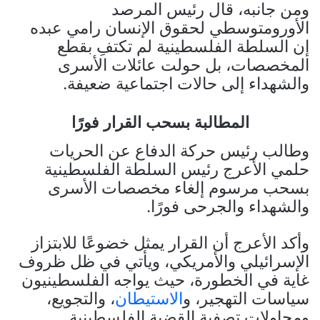
ومن جانبه، قال رئيس المرصد
الأورومتوسطي لحقوق الإنسان رامي عبده
إن السلطة الفلسطينية لم تكتفِ بقطع
المخصصات، بل حولت عائلات الأسرى
والشهداء إلى حالات اجتماعية ضعيفة.
المطالبة بسحب القرار فورًا
وطالب رئيس حركة الدفاع عن الحريات
حلمي الأعرج رئيس السلطة الفلسطينية
بسحب مرسوم إلغاء مخصصات الأسرى
والشهداء والجرحى فورًا.
وأكد الأعرج أن القرار يمثل خضوعًا للابتزاز
الإسرائيلي والأمريكي، ويأتي في ظل ظروف
غاية في الخطورة، حيث يواجه الفلسطينيون
سياسات التهجير، و
الاستيطان
، والتجويع،
ومحاولات تصفية القضية الفلسطينية.