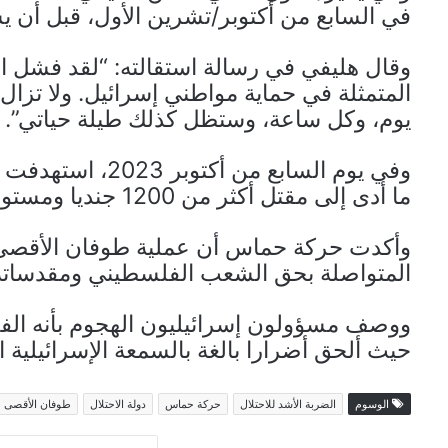
في السابع من أكتوبر/تشرين الأول، قبل أن 
وقال هليفي في رسالة استقالته: “لقد فشل ال
المتمثلة في حماية مواطني إسرائيل. ولا تزا
يوم، وكل ساعة، وستظل كذلك طيلة حياتي”.
وفي يوم السابع 
ما أدى إلى مقتل أكثر من 1200 جنديا ومستوطنا إسرائيليا وأسر نحو 250 آخرين.
وأكدت حركة حماس أن عملية طوفان الأقصى ه
المتواصلة بحق الشعب الفلسطيني ومقدساته 
ووصف مسؤولون إسرائيليون الهجوم بأنه الفشل
حيث ألحق أضرارا بالغة بالسمعة الإسرائيلية ال
الوسوم
الضربة الأشد للاحتلال
حركة حماس
دولة الاحتلال
طوفان الأقصى