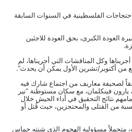
احتجاجات الفلسطينية في السنوات السابقة
ة العودة الكبرى، بحق العودة للاجئين
أجريناها وكل المناقشات التي أجريناها، لم
قاً لصحيفة معاريف من اجتماع شارك فيه
ته، يارون فينكلمان، مع سكان مستوطنة “نير
مهم نتائج التحقيق في أداء الجيش خلال
ة من القتلى والمحتجزين، حيث قُتل أو
ته، متحملاً مسؤولية الهجوم الذي شنته حماس