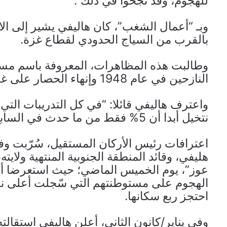
للهجوم، وقد نجحوا في ذلك”.
وبـ “أعمال الشغب”، كان هاليفي يشير إلى ال
بالقرب من السياج الحدودي لقطاع غزة.
وطالبت هذه المظاهرات، المعروفة باسم مسير
النازحين في عام 1948 وإنهاء الحصار على غزة.
واعترف هاليفي قائلا: “في كل التدريبات التي 
نتخيل أبدا أن 5% فقط من ما حدث في السابع من أكتوبر/تشرين الأول يمكن أن يحدث”.
اعترافات رئيس الأركان المستقيل، سُرّبت وف
هليفي، وقائد المنطقة الجنوبية المنتهية ولاي
عوز”، يوم الخميس الماضي؛ حيث استعرضا أما
الهجوم على مستوطنتهم التي سّجلت أعلى نسب
احتجز ربع سكانها.
وفي يناير/كانون الثاني، أعلن هاليفي استقال