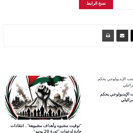
نسخ الرابط
‫X
مشاركة عبر البريد
طباعة
ت الإيديولوجي يحكم
رائيلي
“توقيت مشبوه وأهداف مشبوهة”.. انتقادات
حادة لدعوات “ثورة 26 يونيو”