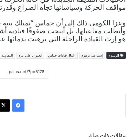
مواقف الحركة وسياساتها تجاه الصراع وقدرتها
وعزا الكومي ذلك إلى أن حماس “تمتلك بنية فك
وأبطلت مفاعيلها، بل أنتجت صفوفًا قيادية أش
هو إرث القيادة الراحلة التي برهنت بدمائها ع
الوسوم
إسماعيل برهوم
اغتيال قيادات حماس
العدوان على غزة
المقاومة 
فيسبوك
مقالات ذات صلة