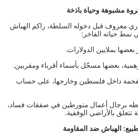
ثروة مشبوهة وحياة باذخة
اري معروف قبل دخوله السلطة، راكم الهباش
نمط حياته الفاخر:
 بعضها بملايين الدولارات.
مية، بعضها مسجّل بأسماء أقرباء ومقربين.
لفخمة داخل فلسطين وخارجها، على حساب
ربطه برجال أعمال متورطين في صفقات فساد،
تعلق بالأراضي الوقفية.
طبيع: الهباش ضد المقاومة