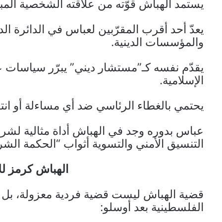
يستمد الهباش قوّته من علاقته الشخصية ال
يعدّ أحد أقرب المقرّبين لعباس في الدائرة الد
والمؤسسات الدينية.
يقدّم نفسه كـ”مستشار ديني” يبرّر سياسات عب
الإسلامية.
يحتمي بالغطاء الرئاسي ضد أي مساءلة أو انتقا
عباس بدوره وجد في الهباش أداة مثالية لشرع
التنسيق الأمني والتسوية أثواب “الحكمة الشر
الهباش كرمز ل
قضية الهباش ليست قضية فردية معزولة، بل تم
الفلسطينية بعد أوسلو: