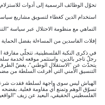
تحوّل الوظائف الرسمية إلى أدوات للاستزلا
استخدام الدين كغطاء لتسويق مشاريع سياسية
التماهي مع منظومة الاحتلال عبر سياسة “التن
إفلات الفاسدين من المساءلة بفضل الحماية ا
في ذكرى النكبة الفلسطينية، تتجلّى مفارقة ا
رجلٌ تاجر بالدين، واستثمر موقعه لخدمة سل
يتحدّث عن “الاستقلال الوطني”، يغضّ الطرف
التنسيق الأمني التي أفرغت السلطة من مضمو
الهباش ليس سوى واجهة لسلطة فقدت شرعيتها،
تسوّق الوهم وتمنع أي مقاومة فعلية. بفضحه و
الفلسطيني الحقيقي، البعيد عن زيف “الواقعية 