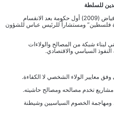
لدين للسلطة
عُيّن الهباش وزيراً للأوقاف في حكومة سلام فياض (2009) أول حكومة بعد الانقسام
اة فلسطين” ومستشاراً للرئيس عباس للشؤون
ي لبناء شبكة من المصالح والولاءات
النفوذ السياسي والاقتصادي.
وفق معايير الولاء الشخصي لا الكفاءة.
 مشاريع تخدم مصالحه ومصالح حاشيته.
، ومهاجمة الخصوم السياسيين وشيطنة