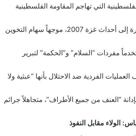
فلسطينية التي تهاجم المقاومة الفلسطينية
أفتى بتحريم “الانقلاب” على السلطة في إشارة إلى أحداث غزة 2007، موجهاً سهام التخوين
دماً مفردات “السلام” و”الحكمة” لتبرير
انتفاضة القدس (2015) ووصف العمليات الفردية ضد الاحتلال بأنها “عبثية ولا
 الهباش بإدانة “العنف من جميع الأطراف”، متجاهلاً جرائم
اس: الولاء مقابل النفوذ