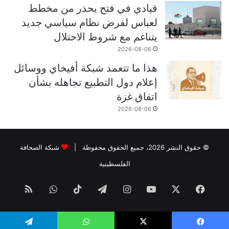
قيادي في فتح يحذر من مخطط
لعباس لفرض نظام سياسي جديد
يتناغم مع شروط الاحتلال
2026-08-06
هذا ما تتعمد شبكة أفيخاي ووسائل
إعلام دول التطبيع تجاهله بشأن
اتفاق غزة
2026-08-06
© حقوق النشر 2026، جميع الحقوق محفوظة |
شبكة الصحافة
الفلسطينية
فيسبوك
‫X
‫YouTube
انستقرام
تيلقرام
‫TikTok
واتساب
ملخص
الموقع