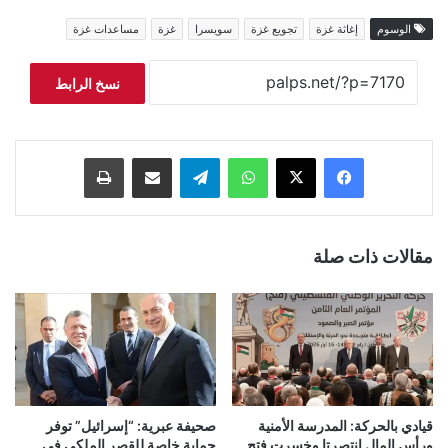
الوسوم
إغاثة غزة
تجويع غزة
سويسرا
غزة
مساعدات غزة
نسخ الرابط
فيسبوك
‫X
واتساب
تيلقرام
مشاركة عبر البريد
طباعة
مقالات ذات صلة
قيادي بالحركة: المدرسة الأمنية
صحيفة عبرية: “إسرائيل” توفر
ورأس المال انتصرتا وخسرت فتح
حماية خاصة للقصر الملكي في