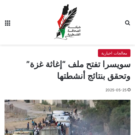
بحث عن
الق
معالجات اخبارية
سويسرا تفتح ملف “إغاثة غزة”
وتحقق بنتائج أنشطتها
2025-05-25