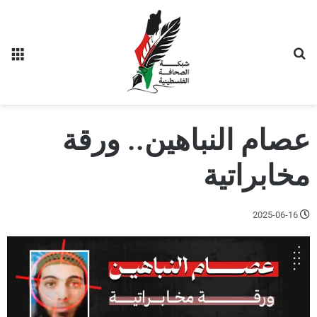
عصام النباهين.. ورقة
مخابراتية
2025-06-16