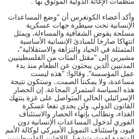
منظمات الإغاثة الدولية الموثوق بها”.
وأكد أعضاء الكونغرس أن “وضع المساعدات
الإنسانية تحت سيطرة جهات عسكرية
مسلحة يقوض الشفافية والمساءلة، ويمثل
انتهاكا صارخا للمبادئ الإنسانية الأساسية
المتمثلة في الحياد والنزاهة والاستقلالية”،
مشيرين إلى “مقتل المئات من الفلسطينيين
المدنيين الذين يبحثون عن الطعام منذ بدء
عمل المؤسسة”. وقالوا: “هذه ليست
مساعدة، ولا يمكننا الصمت.. وستكون نتيجة
هذه السياسة استمرار المجاعة. إن الحصار
الإسرائيلي الحالي المتواصل على غزة ينتهك
القانون الدولي. ولن يجدي نفعا عسكرة
الغذاء، ونطالب بإنهاء الحصار والاستئناف
الفوري لدخول المساعدات الإنسانية دون
قيود، واستئناف التمويل الأميركي لوكالة الأمم
المتحدة لغوث وتشغيل اللاجئين الفلسطينيين