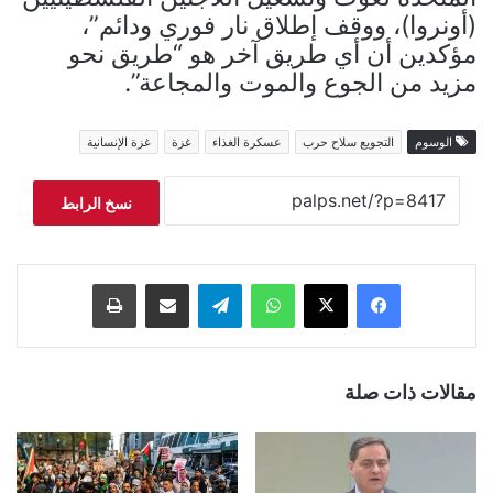
(أونروا)، ووقف إطلاق نار فوري ودائم”،
مؤكدين أن أي طريق آخر هو “طريق نحو
مزيد من الجوع والموت والمجاعة”.
الوسوم
التجويع سلاح حرب
عسكرة الغذاء
غزة
غزة الإنسانية
نسخ الرابط
فيسبوك
‫X
واتساب
تيلقرام
مشاركة عبر البريد
طباعة
مقالات ذات صلة