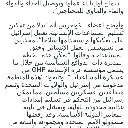
السماح لها بأداء عملها وتوصيل الغذاء والدواء
والماء والمأوى للمحتاجين”.
وأوضح أعضاء الكونغرس أنه “بدلا من تمكين
تسليم المساعدات الإنسانية، تعمل إسرائيل
على تفكيكها واستخدامها سلاحا”، محذرين
من تسييسس العمل الإنساني وخنق
المساعدات، وقالوا: “تمكّن هذه الخطة
المدبرة ذات الدوافع السياسية من خلال ما
يسمى مؤسسة غزة الإنسانية GHF من
عسكرة المساعدات”، وتابعوا: “هذه المنظمة
مدعومة من إسرائيل والولايات المتحدة وتضم
متقاعدين عسكريين مسلحين، مما يمكن
إسرائيل من التحكم في تسليم إمدادات
غذائية محدودة للغاية، وتفشل في تلبية
المعايير الدولية الأساسية، وقد رفضها
مسؤولو الأمم المتحدة ومجموعة واسعة من