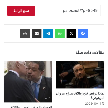
نسخ الرابط
فيسبوك
‫X
واتساب
تيلقرام
مشاركة عبر البريد
طباعة
مقالات ذات صلة
لماذا ترفض فتح إطلاق سراح مروان
البرغوثي؟
2025-10-11
العصيان المدني يتجدد… والنُكتة