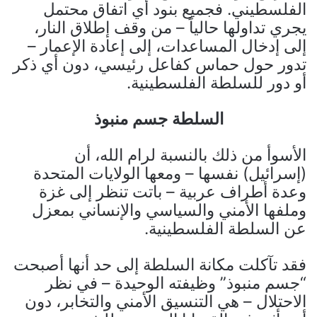
الفلسطيني. فجميع بنود أي اتفاق محتمل
يجري تداولها حالياً – من وقف إطلاق النار،
إلى إدخال المساعدات، إلى إعادة الإعمار –
تدور حول حماس كفاعل رئيسي، دون أي ذكر
أو دور للسلطة الفلسطينية.
السلطة جسم منبوذ
الأسوأ من ذلك بالنسبة لرام الله، أن
(إسرائيل) نفسها – ومعها الولايات المتحدة
وعدة أطراف عربية – باتت تنظر إلى غزة
وملفها الأمني والسياسي والإنساني بمعزل
عن السلطة الفلسطينية.
فقد تآكلت مكانة السلطة إلى حد أنها أصبحت
“جسم منبوذ” وظيفته الوحيدة – في نظر
الاحتلال – هي التنسيق الأمني والتخابر، دون