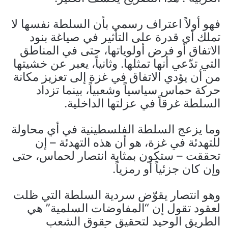
فهو أولاً اعتراف رسمي بأن السلطة نفسها لا
تملك أي قدرة على التأثير في صياغة بنود
الاتفاق أو فرض أولوياتها، حتى في المناطق
التي تدّعي أنها تمثلها. وثانياً، يعبر عن خشيتها
من أن يؤدي الاتفاق في غزة إلى تعزيز مكانة
حركة حماس سياسياً وشعبياً، بينما تزداد
السلطة غرقاً في عزلتها الداخلية.
وما يزعج السلطة الفلسطينية في أي محاولة
للتهدئة في غزة، هو أن هذه التهدئة – إن
تحققت – ستكون بمثابة انتصار لحماس، حتى
وإن كان جزئياً أو رمزياً.
وهو انتصار يقوّض سردية السلطة التي ظلت
لعقود تقول إن “المفاوضات السلمية” هي
الطريق الوحيد لتحقيق حقوق الشعب