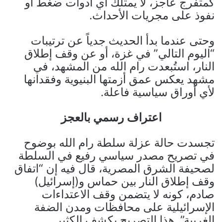
كمتفرج عاجز، لا يمتلك أي أدوات ضغط أو
نفوذ على مجريات الأحداث.
وحتى عندما بدأ الحديث جدياً عن ترتيبات
“اليوم التالي” في غزة، أو عن وقف إطلاق
النار، استُبعدت رام الله من المشهد، في
مشهد يعكس عمق أزمتها البنيوية وفقدانها
لأي أوراق سياسية فاعلة.
اعتراف رسمي بالعجز
تجسدت حالة عزلة سلطة رام الله بوضوح
في تصريح مصدر سياسي رفيع في السلطة
لصحيفة الشرق المصرية، قال فيه إن “اتفاق
وقف إطلاق النار بين حماس و(إسرائيل)
صادم، كونه لا يتضمن وقف الاعتداءات
الإسرائيلية على محافظات ومدن الضفة
الغربية”. هذا التصريح يكشف الكثير.