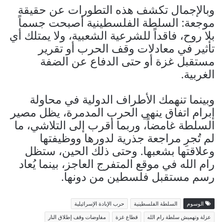
وبالإجمال تكشف هذه التطورات عن حقيقة
موجعة: السلطة الفلسطينية أصبحت جسماً
بلا روح، فاقداً للشرعية الشعبية، ولا يمتلك أي
تأثير في معادلات وقف الحرب أو تقرير
مستقبل غزة أو حتى الدفاع عن الضفة
الغربية.
وبينما تنهمك الأطراف الدولية في محاولة
إبرام اتفاق ينهي الحرب المدمرة، يظل مصير
السلطة غامضاً، وربما أقرب إلى التلاشي، ما
لم تُجرِ مراجعة جذرية لدورها ووظيفتها
وعلاقتها بشعبها. وحتى ذلك الحين، ستظل
رام الله في موقع المتفرج العاجز، بينما يُعاد
رسم مستقبل فلسطين من دونها.
الوسوم
السلطة الفلسطينية
حرب الإبادة الإسرائيلية
عزلة وتهميش سلطة رام الله
قطاع غزة
مفاوضات وقف إطلاق النار