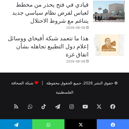
قيادي في فتح يحذر من مخطط
لعباس لفرض نظام سياسي جديد
يتناغم مع شروط الاحتلال
2026-08-06
هذا ما تتعمد شبكة أفيخاي ووسائل
إعلام دول التطبيع تجاهله بشأن
اتفاق غزة
2026-08-06
© حقوق النشر 2026، جميع الحقوق محفوظة |
شبكة الصحافة
الفلسطينية
فيسبوك
‫X
‫YouTube
انستقرام
تيلقرام
‫TikTok
واتساب
ملخص
الموقع