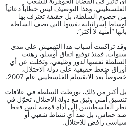
أي تأثير في القضايا الجوهرية للشعب
الفلسطيني. وهذا التوصيف ليس خطاباً دعائياً
من خصوم السلطة، بل حقيقة تعترف بها
أوساط إسرائيلية نفسها التي تصف السلطة
بأنها “أمنية لا أكثر”.
وقد تراكمت أسباب هذا التهميش على مدى
سنوات. فمنذ توقيع اتفاق أوسلو، رهنت
السلطة نفسها لدور وظيفي، وتخلت عن أي
أوراق ضغط حقيقية على دولة الاحتلال،
خصوصاً بعد الانقسام الفلسطيني عام 2007.
بل أكثر من ذلك، تورطت السلطة في علاقات
تنسيق أمني وثيق مع دولة الاحتلال، تحوّل في
نظر الفلسطينيين إلى أداة قمعية ليس فقط
ضد حماس، بل ضد أي نشاط شعبي أو
سياسي رافض للاحتلال.