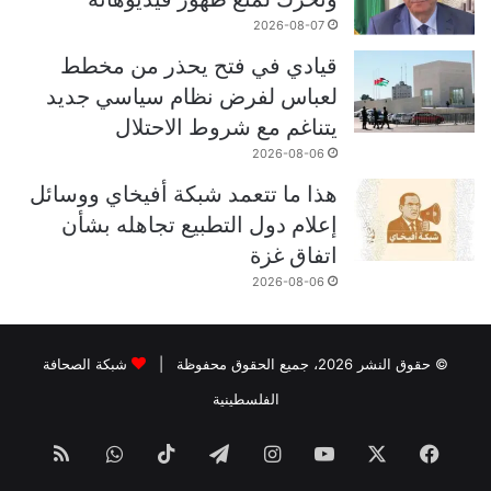
2026-08-07
قيادي في فتح يحذر من مخطط
لعباس لفرض نظام سياسي جديد
يتناغم مع شروط الاحتلال
2026-08-06
هذا ما تتعمد شبكة أفيخاي ووسائل
إعلام دول التطبيع تجاهله بشأن
اتفاق غزة
2026-08-06
© حقوق النشر 2026، جميع الحقوق محفوظة |
شبكة الصحافة
الفلسطينية
فيسبوك
‫X
‫YouTube
انستقرام
تيلقرام
‫TikTok
واتساب
ملخص