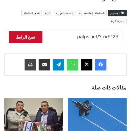
الوسوم
السلطة الفلسطينية
الضفة الغربية
غزة
قمع السلطة
نصرة غزة
نسخ الرابط
فيسبوك
‫X
واتساب
تيلقرام
مشاركة عبر البريد
طباعة
مقالات ذات صلة