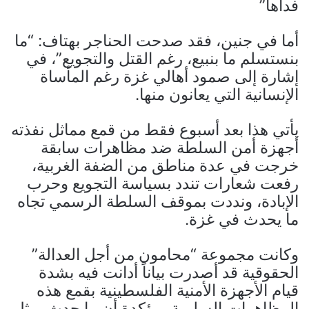
فداها”
أما في جنين، فقد صدحت الحناجر بهتاف: “ما
بنستسلم ما بنبيع، رغم القتل والتجويع”، في
إشارة إلى صمود أهالي غزة رغم المأساة
الإنسانية التي يعانون منها.
يأتي هذا بعد أسبوع فقط من قمع مماثل نفذته
أجهزة أمن السلطة ضد مظاهرات سابقة
خرجت في عدة مناطق من الضفة الغربية،
رفعت شعارات تندد بسياسة التجويع وحرب
الإبادة، ونددت بموقف السلطة الرسمي تجاه
ما يحدث في غزة.
وكانت مجموعة “محامون من أجل العدالة”
الحقوقية قد أصدرت بياناً أدانت فيه بشدة
قيام الأجهزة الأمنية الفلسطينية بقمع هذه
المظاهرات السلمية، مؤكدة أن ما حدث يمثل