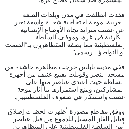
المستمرة ضد سكان قطاع غزة.
فقدت انطلقت في مدن وبلدات الضفة
الغربية، موجة احتجاجية شعبية واسعة تعبر
عن غضب متزايد تجاه الأوضاع الإنسانية
الكارثية في غزة، وموقف السلطة
الفلسطينية مما يصفه المتظاهرون بـ”الصمت
أو التواطؤ الرسمي”.
ففي مدينة نابلس خرجت مظاهرة حاشدة من
مسجد النصر وقوبلت بقمع عنيف من أجهزة
السلطة حيث اعتدى عناصر منها على
المشاركين، ومنع استمرارها ما أثار موجة
غضب واستنكار في صفوف الفلسطينيين.
ووفق مقاطع مصورة أظهرت لحظات إطلاق
قنابل الغاز المسيل للدموع من قبل عناصر
أمن السلطة الفلسطينية على المتظاهرين