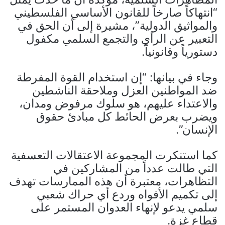
“انتهاكاً صارخاً للقانون الأساسي الفلسطيني
والمواثيق الدولية”، مشيرة إلى أن الحق في
التعبير عن الرأي والتجمع السلمي مكفول
دستورياً وقانونياً.
وجاء في بيانها: “إن استخدام القوة المفرطة
ضد المواطنين العزل وملاحقة الناشطين
والاعتداء عليهم، هو سلوك مرفوض ومدان،
ويضرب بعرض الحائط كل مبادئ حقوق
الإنسان”.
كما استنكرت المجموعة الاعتقالات التعسفية
التي طالت عدداً من المشاركين في
التظاهرات، معتبرة أن هذه الممارسات تهدف
إلى تكميم الأفواه وردع أي حراك شعبي
سلمي يدعو لإنهاء العدوان المستمر على
قطاع غزة.