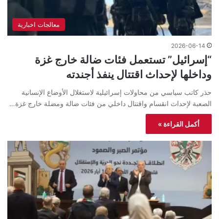
معالجات اخبارية
2026-06-14
“إسرائيل” تستعمل فئات ضالة خارج غزة
وداخلها لإحداث اقتتال ينفذ أجندته
حذر كاتب سياسي من محاولات إسرائيلية لاستغلال الأوضاع الإنسانية
الصعبة لإحداث انقسام واقتتال داخلي من فئات ضالة ومضلة خارج غزة…
أكمل القراءة »