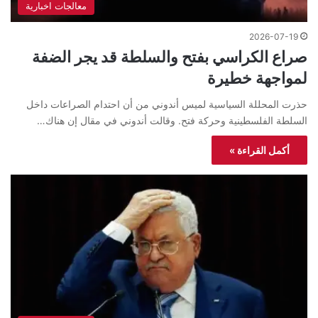
معالجات اخبارية
2026-07-19
صراع الكراسي بفتح والسلطة قد يجر الضفة
لمواجهة خطيرة
حذرت المحللة السياسية لميس أندوني من أن احتدام الصراعات داخل
السلطة الفلسطينية وحركة فتح. وقالت أندوني في مقال إن هناك…
أكمل القراءة »