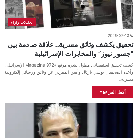
تحليلات واراء
2026-07-13
تحقيق يكشف وثائق مسربة.. علاقة صادمة بين
“جسور نيوز” والمخابرات الإسرائيلية
كشف تحقيق استقصائي مطول نشره موقع +972 Magazine الإسرائيلي
وأعده الصحفيان يوسي بارتال وأمين المغربي عن وثائق ورسائل إلكترونية
مسربة…
أكمل القراءة »