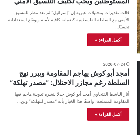
المستوطنين ويجب تكثيف التنسيق الأمني
قالت تقديرات وتحليلات عبرية إن “إسرائيل” لم تعد تنظر للتنسيق
الأمني مع السلطة الفلسطينية كضمانة كافية لأمنه ويوسّع استعداداته
تحسبًا…
أكمل القراءة »
2026-07-24
أمجد أبو كوش يهاجم المقاومة ويبرر نهج
السلطة رغم مجازر الاحتلال: “مصدر تهلكة”
أثار الناشط الفتحاوي أمجد أبو كوش جدلا بنشره تدوينة هاجم فيها
المقاومة المسلحة، واصفًا هذا الخيار بأنه “مصدر للتهلكة” ولن…
أكمل القراءة »