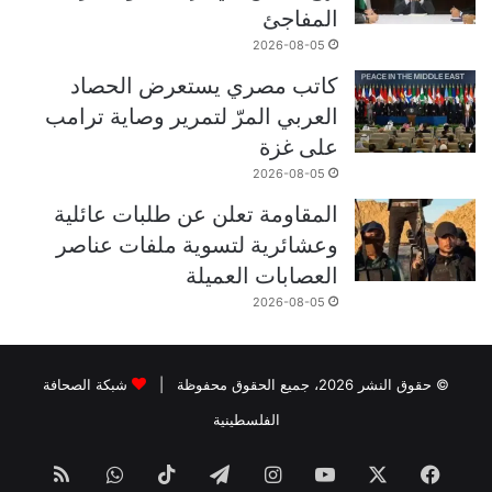
المفاجئ
2026-08-05
كاتب مصري يستعرض الحصاد
العربي المرّ لتمرير وصاية ترامب
على غزة
2026-08-05
المقاومة تعلن عن طلبات عائلية
وعشائرية لتسوية ملفات عناصر
العصابات العميلة
2026-08-05
© حقوق النشر 2026، جميع الحقوق محفوظة |
شبكة الصحافة
الفلسطينية
فيسبوك
‫X
‫YouTube
انستقرام
تيلقرام
‫TikTok
واتساب
ملخص