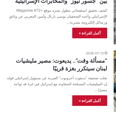
بين “جسور نيوز” والمخابرات الإسرائيلية
كشف تحقيق استقصائي مطول نشره موقع +972 Magazine
الإسرائيلي وأعده الصحفيان يوسي بارتال وأمين المغربي عن وثائق
ورسائل إلكترونية مسربة…
أكمل القراءة »
2026-07-12
“مسألة وقت”.. يديعوت: مصير مليشيات
لبنان سيتكرر بغزة قريبًا
نقلت صحيفة “يديعوت أحرونوت” العبرية عن مسؤول إسرائيلي قوله
إن الميليشيات المسلحة المتعاونة مع إسرائيل في غزة قد تواجه
مصيرًا…
أكمل القراءة »