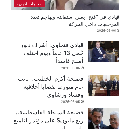
معالجات اخبارية
قيادي في “فتح” يعلن استقالته ويهاجم تعدد
المرجعيات داخل الحركة
2026-08-06
قيادي فتحاوي: أشرف دبور
حُمي 13 عاماً ويوم اختلف
أصبح فاسداً
2026-08-06
فضيحة أكرم الخطيب.. نائب
عام متورط بقضايا أخلاقية
وفساد ورشاوى
2026-08-05
فضيحة السلطة الفلسطينية..
ربع مليون$ على مؤتمر لتلميع
ياسر عباس