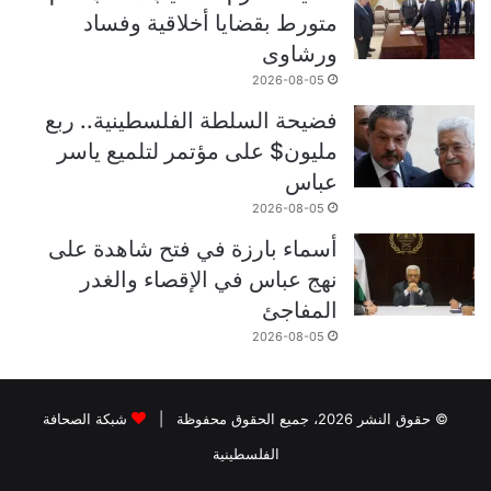
متورط بقضايا أخلاقية وفساد
ورشاوى
2026-08-05
فضيحة السلطة الفلسطينية.. ربع
مليون$ على مؤتمر لتلميع ياسر
عباس
2026-08-05
أسماء بارزة في فتح شاهدة على
نهج عباس في الإقصاء والغدر
المفاجئ
2026-08-05
© حقوق النشر 2026، جميع الحقوق محفوظة |
شبكة الصحافة
الفلسطينية