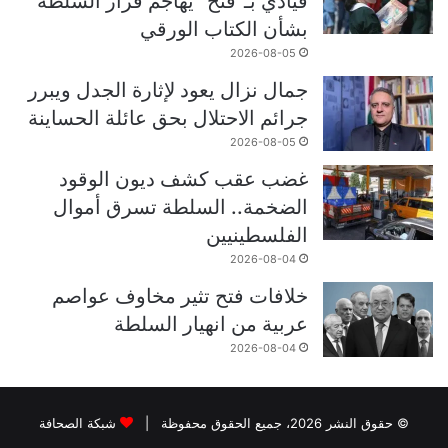
قيادي بـ”فتح” يهاجم قرار السلطة
بشأن الكتاب الورقي
2026-08-05
جمال نزال يعود لإثارة الجدل ويبرر
جرائم الاحتلال بحق عائلة الحساينة
2026-08-05
غضب عقب كشف ديون الوقود
الضخمة.. السلطة تسرق أموال
الفلسطينيين
2026-08-04
خلافات فتح تثير مخاوف عواصم
عربية من انهيار السلطة
2026-08-04
© حقوق النشر 2026، جميع الحقوق محفوظة |
شبكة الصحافة