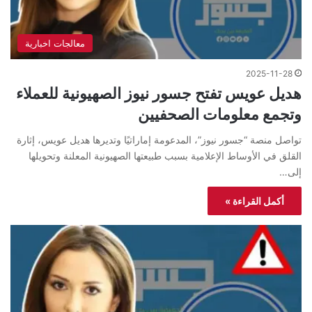
معالجات اخبارية
2025-11-28
هديل عويس تفتح جسور نيوز الصهيونية للعملاء
وتجمع معلومات الصحفيين
تواصل منصة “جسور نيوز”، المدعومة إماراتيًا وتديرها هديل عويس، إثارة
القلق في الأوساط الإعلامية بسبب طبيعتها الصهيونية المعلنة وتحويلها
إلى…
أكمل القراءة »