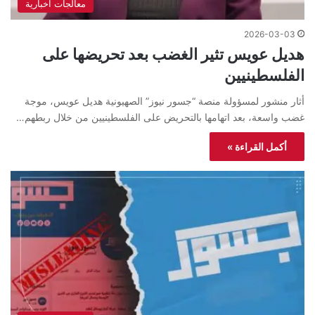
معالجات اخبارية
2026-03-03
هديل عويس تثير الغضب بعد تحريضها على
الفلسطينيين
أثار منشور لمسؤولة منصة “جسور نيوز” الصهيونية هديل عويس، موجة
غضب واسعة، بعد اتهامها بالتحريض على الفلسطينيين من خلال ربطهم…
أكمل القراءة »