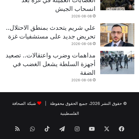
انسحاب الجيش
2026-08-08
علي شريم يتحدث بمنطق الاحتلال..
تحريض جديد على مستشفيات غزة
2026-08-08
مداهمات وضرب واعتقالات.. تصعيد
أجهزة السلطة يشعل الغضب في
الضفة
2026-08-08
© حقوق النشر 2026، جميع الحقوق محفوظة |
شبكة الصحافة
الفلسطينية
فيسبوك
‫X
‫YouTube
انستقرام
تيلقرام
‫TikTok
واتساب
ملخص