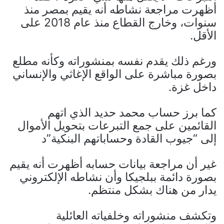
أظهرت مراجعة نشاطه أنه يقيم بمصر منذ
سنوات، وخارج القطاع منذ عام 2018 على
الأقل.
ورغم ذلك يقدم نفسه بمنشوراته وكأنه مطلع
بصورة مباشرة على الواقع الإغاثي والإنساني
داخل غزة.
كما برز حساب محمد حديد الذي اتهم
القائمين على جمع التبرعات بتحويل الأموال
إلى “جيوب القادة وحساباتهم البنكية”د
غير أن مراجعة بيانات حسابه أظهرت أنه يقيم
بصورة دائمة ببلجيكا وأن نشاطه الإلكتروني
يدار من هناك بشكل منتظم.
وتكشف منشوراته وخلفياته العائلية