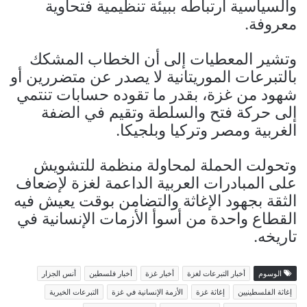
والسياسية ارتباطه ببيئة تنظيمية فتحاوية
معروفة.
وتشير المعطيات إلى أن الخطاب المشكك
بالتبرعات الموريتانية لا يصدر عن متضررين أو
شهود من غزة، بقدر ما تقوده حسابات تنتمي
إلى حركة فتح والسلطة وتقيم في الضفة
الغربية ومصر وتركيا وبلجيكا.
وتحولت الحملة لمحاولة منظمة للتشويش
على المبادرات العربية الداعمة لغزة لإضعاف
الثقة بجهود الإغاثة والتضامن بوقت يعيش فيه
القطاع واحدة من أسوأ الأزمات الإنسانية في
تاريخه.
الوسوم
أخبار التبرعات لغزة
أخبار غزة
أخبار فلسطين
أنس الجزار
إغاثة الفلسطينيين
إغاثة غزة
الأزمة الإنسانية في غزة
التبرعات الخيرية