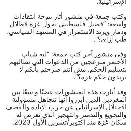
الإسرائيلية.
وكتب جمعة في منشور أثار موجة انتقادات
واسعة: “فصيل فلسطيني يحول غزة لأطلال
ودمار ويريد الاستمرار في المشهد السياسي،
طب إزاي؟”.
وفي منشور آخر كتب جمعة: “ليه شباب
الأخضر منزعجين من الدعوات التي تطالبهم
بتسليم الحكم، مش أنتم صرحتم بأنكم لا
تريدون حكم غزة؟”.
وقد أثارت هذه المنشورات غضبًا واسعًا بين
المغردين الذين أبرزوا أنها تتجاهل مسؤولية
الاحتلال الإسرائيلي عن حرب الإبادة والقصف
والتجويع والتدمير والتهجير الذي تعرض له
سكان غزة منذ أكتوبر/تشرين الأول 2023.