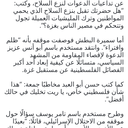
عن تداعيات الدعوات لنزع السلاح، وكتب:
“هل حضرتك تقبل بنزع السلاح الذي يحمي
المواطنين وترك المليشيات العميلة تجول
وتتحكم في مصير الناس بغزة؟”.
أما سميرة البطش فوصفت موقفه بأنه “ظلم
وافتراء”. وانتقد مستخدم باسم أبو أنس عزيز
الدعوة لإقصاء المقاومة من المشهد
السياسي، متسائلًا عن كيفية إبعاد أحد أكبر
الفصائل الفلسطينية عن مستقبل غزة.
كما كتب حسن أبو العبد مخاطبًا جمعة: “هذا
شأن فلسطيني خاص، يا ريت تخليك في حالك
أفضل”.
وطرح مستخدم باسم تامر يوسف سؤالًا حول
موقفه من الاحتلال الإسرائيلي، قائلًا: “بعيدًا