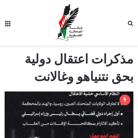
بحث عن
الق
مذكرات اعتقال دولية
بحق نتنياهو وغالانت