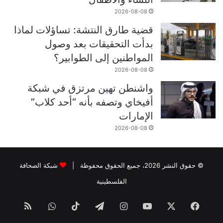
2026-08-08
قضية طارق النتشة: تساؤلات لماذا
بدأت التحقيقات بعد وصول
المواطنين إلى الطوابير؟
2026-08-08
واشنطن تهين مرتزق في شبكة
أفيخاي وتصفه بأنه “أحد كلاب”
الإمارات
2026-08-08
© حقوق النشر 2026، جميع الحقوق محفوظة |
شبكة الصحافة
الفلسطينية
فيسبوك
‫X
‫YouTube
انستقرام
تيلقرام
‫TikTok
واتساب
ملخص