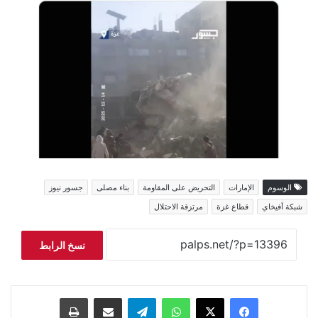
الوسوم
الإمارات
التحريض على المقاومة
بناء مصلى
جسور نيوز
شبكة أفيخاي
قطاع غزة
مرتزقة الاحتلال
نسخ الرابط
فيسبوك
‫X
واتساب
تيلقرام
مشاركة عبر البريد
طباعة