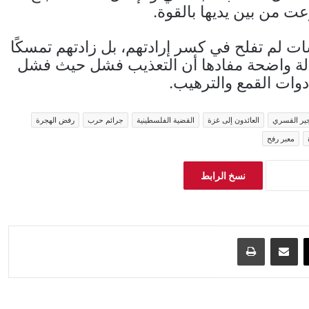
عت من بين يديها بالقوة.
ات لم تفلح في كسر إرادتهم، بل زادتهم تمسكًا
الة واضحة مفادها أن التعذيب فشل حيث فشل
دوات القمع والترهيب.
جير القسري
العائدون إلى غزة
القضية الفلسطينية
جرائم حرب
رفض الهجرة
معبر رفح
نسخ الرابط
‫X
مشاركة عبر البريد
طباعة