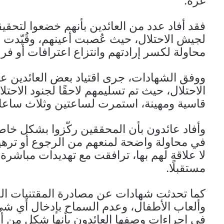
غزة.
فقد أفاد عدد من العائدين بأنهم خضعوا لتحق
لجيش الاحتلال، حيث عُصبت أعينهم، وقُيّدت 
محاولة لكسر إرادتهم وانتزاع اعترافات أو فر
ووفق الشهادات، جرى اقتياد بعض العائدين 
الاحتلال، حيث تم تسليمهم لاحقًا لجنود الاح
قاسية ومهينة، استمرت لساعتين وثلاث ساعا
وأفاد عائدون بأن المحققين ركّزوا بشكل خاص
في محاولة واضحة لمنعهم من الرجوع أو ترهيب
لا علاقة لهم بها، ترافقت مع تهديدات مباشرة
مستقبلًا.
كما تحدثت شهادات عن مصادرة المقتنيات الش
وألعاب الأطفال، وعدم السماح بإدخال أي 
في إجراءات وصفها العائدون بأنها شكل من أش