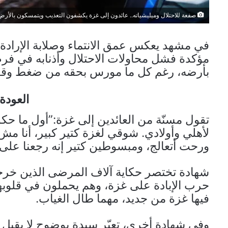
صفعة للاحتلال وميليشياته.. عائدون إلى غزة يكشفون التعذيب ويتمسكون بالأرض
في مشهد يعكس عمق الانتماء وصلابة الإرادة،
مؤكدة فشل محاولات الاحتلال وأذنابه في فر
بأرضه، رغم كل ما مورس بحقه من ضغط وقهر
العودة
تقول مسنّة من العائدين إلى غزة:”أول ما حك
لأهلي وأولادي. شوقي لغزة كتير كبير، أنا م
ورحت أتعالج، ومبسوطين كتير إنه رجعنا على 
شهادة تختصر حكاية آلاف المرضى الذين خرجو
حرب الإبادة على غزة، وهم يحملون في قلوبهم
فيها غزة من جديد، مهما طال الغياب.
وفي شهادة أخرى، تعبّر سيدة بوضوح لا يقبل 