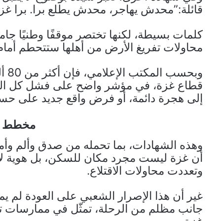
قائلة:”محدش يهاجر، محدش يطلع برا. برا غزة م
كلمات بسيطة، لكنها تختصر موقفًا وطنيًا جامعً
محاولات تفريغ الأرض من أهلها ستتحطم أما
وبح
قطاع غزة، في مؤشر واضح على فشل كل الره
إلى هجرة دائمة، أو فرض واقع جديد على حسا
مخطط ت
وهذه الشهادات، بما تحمله من صدق وألم وأمل
أن غزة ليست مجرد مكان للسكن، بل هوية لا تُ
وتعددت محاولات الاقتلاع.
غير أن هذا الإصرار الشعبي على العودة لم ي
جانب مظلم من الرحلة، تمثّل في ممارسات ت