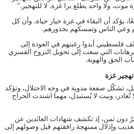
وت، ولا واحد يطلع برا غزة. لا للتهجير.”
ا، يؤكد أن البقاء في غزة خيار حياة، وأن كل
م وعي الناس وتمسكهم بجذورهم.
سب المكتب الإعلامي، فإن أكثر من 80 ألف فلسطيني أبدوا رغبتهم في العودة إلى
انات التي سعت إلى تحويل النزوح القسري
ب الحق والهوية.
هجير غزة
، تشكّل صفعة مدوية في وجه الاحتلال، وتؤكد
غادر، وبيت لا يُستبدل، مهما اشتدت الجراح
مرّ دون ثمن، إذ تكشف شهادات العائدين عن
عذيب وإذلال ممنهجة رافقتهم قبل وصولهم إلى