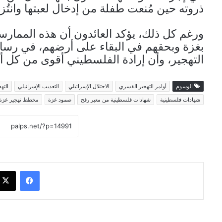
ذروته حين مُنعت طفلة من إدخال لعبتها وانتُز
ورغم كل ذلك، يؤكد العائدون أن هذه الممارس
بغزة وبحقهم في البقاء على أرضهم، في رس
التهجير، وأن إرادة الفلسطيني أقوى من كل أ
الوسوم
أوامر التهجير القسري
الاحتلال الإسرائيلي
التعذيب الإسرائيلي
الته
شهادات فلسطينية
شهادات فلسطينية من معبر رفح
صمود غزة
مخطط تهجير غزة
فيسبوك