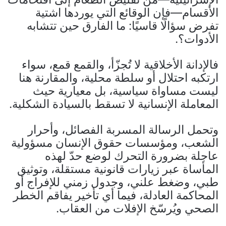
الأقسام—فإن الوقائع التي يوردها اشتية
تفرض سؤالًا قاسيًا: ما الفارق حين تتشابه
الأدوات؟.
فالإدانة الأخلاقية لا تُجزّأ، والقمع قمع، سواء
ارتكبه احتلال أو سلطة محلية، والمقارنة هنا
ليست مساواة سياسية، بل معيارية حيث
المعاملة الإنسانية لا تسقط بالسيادة الشكلية.
وتحمل الرسالة المسربة الفصائل، وأحرار
الشعب، ومؤسسات حقوق الإنسان مسؤولية
عاجلة بضرورة التحرك لوضع حدّ لهذه
المأساة عبر زيارات قانونية مستقلة، وتوثيق
طبي، وضغط علني، وجدول زمني للإفراج أو
المحاكمة العادلة، فيما أي تأخير يفاقم الخطر
الصحي ويُرسّخ الإفلات من العقاب.