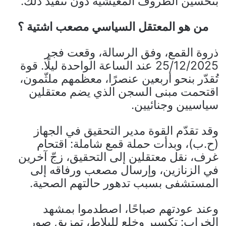
بتحسين الظروف المعيشية دون تنفيذ ذلك.
من هو المعتقل السياسي مصعب اشتية ؟
ذروة القمع، وفق الرسالة، وقعت فجر
25/12/2025 عند الساعة الواحدة ليلًا. قوة
تُقدّر بنحو أربعين عنصرًا، معظمهم ملثّمون،
اقتحمت مبنى السجن الذي يضم معتقلين
سياسيين وجنائيين.
وقد تقدّم القوة مدير التحقيق في الجهاز
(ح.ب)، وبدأت حملة قمع شاملة: اقتحام
غرف، نقل معتقلين إلى التحقيق، زجّ آخرين
في الزنازين، وإرسال مصعب ورفاقه إلى
المستشفى بسبب تدهور حالتهم الصحية.
وعند عودتهم صباحًا، اصطدموا بمشهد
الخراب: تكسير وخلع للبلاط، تمزيق صور