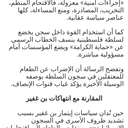
«إجراءات أمنية» معزولة، فالاقتحام المنظّم،
التخريب، المصادرة، ومنع المساءلة، كلها
عناصر سياسة عقابية.
كما أن استخدام القوة داخل سجن يخضع
لسلطة فلسطينية ينسف الخطاب الرسمي
عن «حماية الكرامة» ويضع المؤسسات أمام
مسؤولية مباشرة.
وتفضح الرسالة أن الإضراب عن الطعام
للمعتقلين في سجون السلطة بوصفه
الوسيلة الأخيرة يؤكد غياب قنوات الإنصاف.
المقارنة مع انتهاكات بن غفير
حين تُدان سياسات إيتمار بن غفير بسبب
تشديد ظروف الأسرى في السجون
الإسرائيلية—من تقليص الطعام إلى اقتحامات