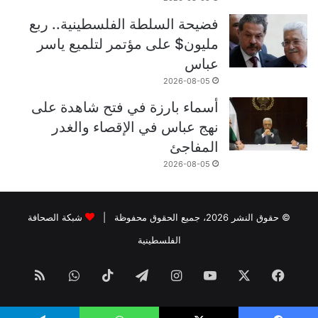
فضيحة السلطة الفلسطينية.. ربع
مليون$ على مؤتمر لتلميع ياسر
عباس
2026-08-05
أسماء بارزة في فتح شاهدة على
نهج عباس في الإقصاء والغدر
المفاجئ
2026-08-05
© حقوق النشر 2026، جميع الحقوق محفوظة |
شبكة الصحافة
الفلسطينية
فيسبوك
‫X
‫YouTube
انستقرام
تيلقرام
‫TikTok
واتساب
ملخص
الموقع