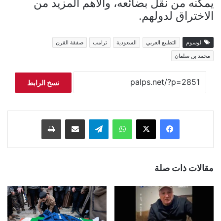
يمكّنه من نقل بضائعه، والأهم المزيد من
الاختراق لدولهم.
الوسوم
التطبيع العربي
السعودية
ترامب
صفقة القرن
محمد بن سلمان
نسخ الرابط
فيسبوك
‫X
واتساب
تيلقرام
مشاركة عبر البريد
طباعة
مقالات ذات صلة