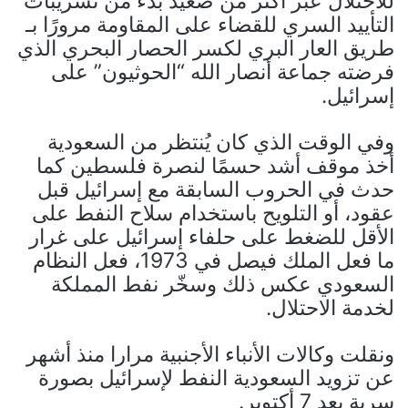
للاحتلال عبر أكثر من صعيد بدءً من تسريبات
التأييد السري للقضاء على المقاومة مرورًا بـ
طريق العار البري لكسر الحصار البحري الذي
فرضته جماعة أنصار الله “الحوثيون” على
إسرائيل.
وفي الوقت الذي كان يُنتظر من السعودية
أخذ موقف أشد حسمًا لنصرة فلسطين كما
حدث في الحروب السابقة مع إسرائيل قبل
عقود، أو التلويح باستخدام سلاح النفط على
الأقل للضغط على حلفاء إسرائيل على غرار
ما فعل الملك فيصل في 1973، فعل النظام
السعودي عكس ذلك وسخّر نفط المملكة
لخدمة الاحتلال.
ونقلت وكالات الأنباء الأجنبية مرارا منذ أشهر
عن تزويد السعودية النفط لإسرائيل بصورة
سرية بعد 7 أكتوبر.