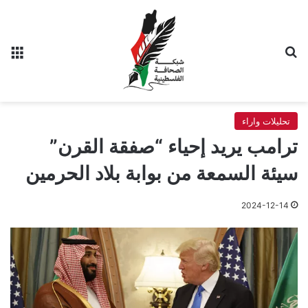
بحث عن
الق
تحليلات واراء
ترامب يريد إحياء “صفقة القرن”
سيئة السمعة من بوابة بلاد الحرمين
2024-12-14