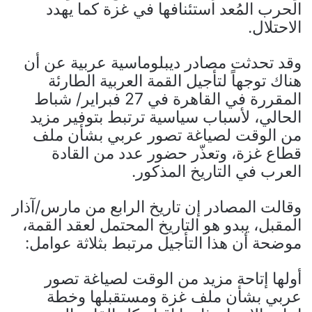
الحرب المُعد استئنافها في غزة كما يهدد
الاحتلال.
وقد تحدثت مصادر ديبلوماسية عربية عن أن
هناك توجهاً لتأجيل القمة العربية الطارئة
المقررة في القاهرة في 27 فبراير/ شباط
الحالي، لأسباب سياسية ترتبط بتوفير مزيد
من الوقت لصياغة تصور عربي بشأن ملف
قطاع غزة، وتعذّر حضور عدد من القادة
العرب في التاريخ المذكور.
وقالت المصادر إن تاريخ الرابع من مارس/آذار
المقبل، يبدو هو التاريخ المحتمل لعقد القمة،
موضحة أن هذا التأجيل مرتبط بثلاثة عوامل:
أولها إتاحة مزيد من الوقت لصياغة تصور
عربي بشأن ملف غزة ومستقبلها وخطة