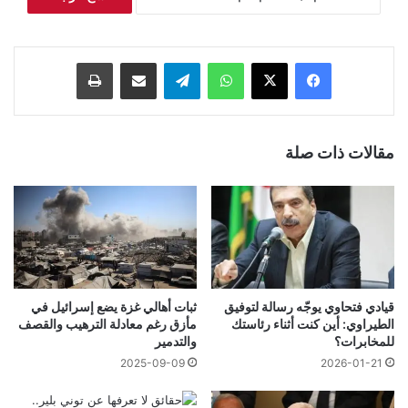
فيسبوك
‫X
واتساب
تيلقرام
مشاركة عبر البريد
طباعة
مقالات ذات صلة
قيادي فتحاوي يوجّه رسالة لتوفيق
ثبات أهالي غزة يضع إسرائيل في
الطيراوي: أين كنت أثناء رئاستك
مأزق رغم معادلة الترهيب والقصف
للمخابرات؟
والتدمير
2025-09-09
2026-01-21