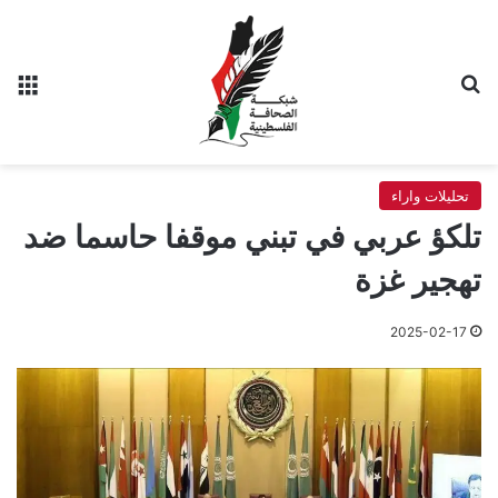
بحث عن
الق
تحليلات واراء
تلكؤ عربي في تبني موقفا حاسما ضد
تهجير غزة
2025-02-17