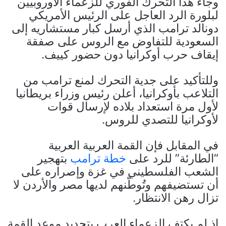
وجاء هذا التحرك الفوري للزعماء الأوروبيين
لبلورة الرد العاجل على الرئيس الأمريكي
دونالد ترامب الذي أرسل كبار مستشاريه إلى
السعودية للتفاوض مع الروس على صفقة
إيقاف حرب أوكرانيا دون حضور كييف.
وللتأكيد على جدية التحرك لمنع ترامب من
التلاعب بأوكرانيا، أعلن رئيس وزراء بريطانيا
لأول مرة استعداد بلاده لإرسال قوات
لأوكرانيا للتصدي للروس.
في المقابل فإن القمة العربية العربية
“الطارئة” للرد على
خطة ترامب
بتهجير
الشعب الفلسطيني في غزة وإصراره على
أن تستضيفهم وتُوطّنهم لديها مصر والأردن لا
تزال رهن الانتظار.
إذ لم يكتف الزعماء العرب بتحديد موعد القمة