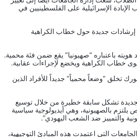
طلاب، سعت إدارة الجامعات أيضًا إلى تغيير
إبادة الإسرائيلية على الفلسطينيين في
 إرشادات جديدة حول خطاب الكراهية
هويته باعتباره “صهيونيا” يقع ضمن فئة محمية.
ستوى خطاب الكراهية ويخضع لإجراءات عقابية.
رك تخلق “وضعاً محمياً” جديداً للأفراد الذين
“إن التوجيهات الجديدة تشكل سابقة خطيرة من خلال توسيع
لتزم بالصهيونية، وهي أيديولوجية سياسية
نية والتمييز ضد الشعب اليهودي”.
لجامعات التي اعتمدت هذه المبادئ التوجيهية،