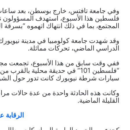
وفي جامعة تافتس، خارج بوسطن، بعد ساعات 
فلسطين هذا الأسبوع، استهدف المسؤولون ناشطً
المجتمع، بما في ذلك انتهاك اتهموه “بسرقة ال
وقد شهدت جامعة كولومبيا في مدينة نيويورك،
الدراسي الماضي، تحركات مماثلة.
ففي وقت سابق من هذا الأسبوع، تجمعت مجم
“فلسطين 101” في حديقة محلية بالق
سيارات شرطة نيويورك كانت تدور حول الشوا
وكانت هذه الحادثة واحدة من عدة حالات مراق
القليلة الماضية.
الرقابة ع