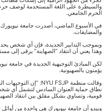
كجزء من الجهود الرامية إلى إسكات مطالب ال
والسيطرة على اللغة المستخدمة لوصف حرب ال
الحرم الجامعي.
في الأسبوع الماضي، أصدرت جامعة نيويورك
والمضايقات.
وبموجب التدابير الجديدة، فإن أي شخص يحدد 
وهذا يعني أن انتقاد “الصهاينة” يرقى إلى م
لكن المبادئ التوجيهية الجديدة في جامعة نيويو
يؤمنون بالصهيونية.
وقالت منظمة NYU FSJP: 
نطاق حماية العنوان السادس لتشمل أي شخص ي
قومية، وتساوي بشكل مقلق بين انتقاد الصهيو
ويبدو أن جامعة نيويورك هي واحدة من أوائل ا