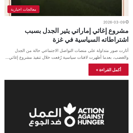
معالجات اخبارية
2026-03-09
مشروع إغاثي إماراتي يثير الجدل بسبب
اشتراطاته السياسية في غزة
أثارت صور متداولة على منصات التواصل الاجتماعي حالة من الجدل
والغضب، بعدما أظهرت لافتات سياسية رُفعت خلال تنفيذ مشروع إغاثي…
أكمل القراءة »