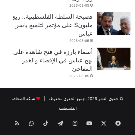
2026-08-05
فضيحة السلطة الفلسطينية.. ربع
مليون$ على مؤتمر لتلميع ياسر
عباس
2026-08-05
أسماء بارزة في فتح شاهدة على
نهج عباس في الإقصاء والغدر
المفاجئ
2026-08-05
© حقوق النشر 2026، جميع الحقوق محفوظة |
شبكة الصحافة
الفلسطينية
فيسبوك
‫X
‫YouTube
انستقرام
تيلقرام
‫TikTok
واتساب
ملخص