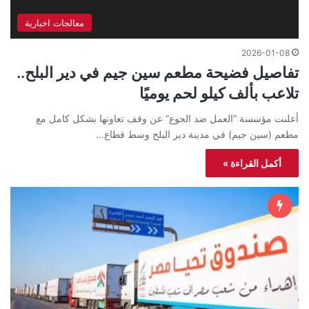
معالجات اخبارية
2026-01-08
تفاصيل فضيحة مطعم سين جيم في دير البلح..
تلاعب بألف كيلو لحم يوميًا
أعلنت مؤسسة “العمل ضد الجوع” عن وقف تعاونها بشكل كامل مع
مطعم (سين جيم) في مدينة دير البلح وسط قطاع…
أكمل القراءة »