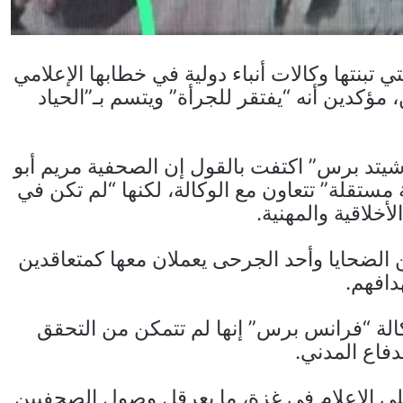
 تبنتها وكالات أنباء دولية في خطابها الإعلامي
مؤكدين أنه “يفتقر للجرأة” ويتسم بـ”الحياد
تد برس” اكتفت بالقول إن الصحفية مريم أبو
مستقلة” تتعاون مع الوكالة، لكنها “لم تكن في
أخلاقية والمهنية.
 الضحايا وأحد الجرحى يعملان معها كمتعاقدين
دافهم.
لة “فرانس برس” إنها لم تتمكن من التحقق
فاع المدني.
على الإعلام في غزة، ما يعرقل وصول الصحفيين