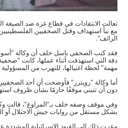
تعالت الانتقادات في قطاع غزة ضد الصيغة التي
مع نبأ استهداف وقتل الصحفيين الفلسطينيين، 
الزائف”.
فقد كتب الصحفي باسل خلف أن وكالة “أسوشي
دقة التي استهدفت أثناء عملها، كانت “صحفية 
مهمة” لحظة اغتيالها، للتهرب من المسؤولية ال
أما وكالة “رويترز” فأوضحت أن أحد الصحفيين
دون أن تتبنى موقفًا حازمًا بشأن ظروف استه
وفي موقف وصفه خلف بـ”المراوغ”، قالت وكا
بشكل مستقل من روايات جيش الاحتلال أو الد
وعزت ذلك إلى القيود الإسرائيلية المشددة 