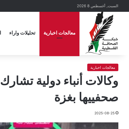
السبت, أغسطس 8 2026
معالجات اخبارية
تحليلات واراء
ا
معالجات اخبارية
وكالات أنباء دولية تشارك
صحفييها بغزة
2025-08-25