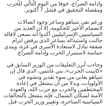
وادامة الصراع، خوفا من اليوم التالي للحرب
ومقصلة التحقيق في فشل 7 أكتوبر.
ورغم نفي نتنياهو وساعر وجود اتصالات
لانضمام الأخير للحكومة، إلا أن العديد من
السياسيين الإسرائيليين أكدوا أنه يسعى لاقالة
جالنت واستبداله بساعر الذي يرفض ابرام
صفقة تبادل لاستعادة الأسرى في غزة، ويبدي
حماسة لاستمرار الحرب وإدامة الصراع.
وجاءت أبرز التعليقات من الوزير السابق في
«كابينت الحرب»، بني غانتس، الذي قال إن
نتنياهو يعاني من سوء تقدير وتشوه في
الأولويات، وبدلا من أن ينشغل في إعادة
المختطفين والحرب مع حزب الله، والعودة
الآمنة لسكان الشمال، فإنه ينشغل بالتحالفات
السياسية الساخرة، وتغيير وزير الحرب قبل