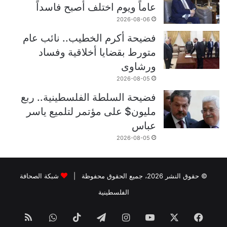
عاماً ويوم اختلف أصبح فاسداً
2026-08-06
فضيحة أكرم الخطيب.. نائب عام
متورط بقضايا أخلاقية وفساد
ورشاوى
2026-08-05
فضيحة السلطة الفلسطينية.. ربع
مليون$ على مؤتمر لتلميع ياسر
عباس
2026-08-05
© حقوق النشر 2026، جميع الحقوق محفوظة |
شبكة الصحافة
الفلسطينية
فيسبوك
‫X
‫YouTube
انستقرام
تيلقرام
‫TikTok
واتساب
ملخص