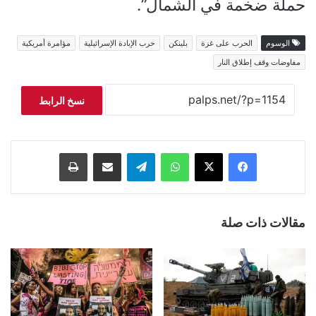
حملة ضخمة في الشمال”.
الوسوم
الحرب على غزة
بلينكن
حرب الإبادة الإسرائيلية
مؤامرة أمريكية
مفاوضات وقف إطلاق النار
نسخ الرابط
فيسبوك
‫X
واتساب
تيلقرام
مشاركة عبر البريد
طباعة
مقالات ذات صلة