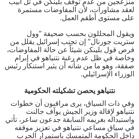
منزعجين من عدم توقف بلينكن في تل أبيب
لعقد مشاورات، لأن المفاوضات مستمرة
على مستوى أطقم العمل.
ويقول المحللون بحسب صحيفة “وول
ستريت جورنال” إن تجنب إسرائيل يقلل من
فرص قول بلينكن شيئاً عن حالة المفاوضات،
وخاصة في ظل عدم رغبة نتنياهو في إبرام
صفقة، وهو ما من شأنه أن يثير استنكار رئيس
الوزراء الإسرائيلي.
نتنياهو يحصن تشكيلته الحكومية
وفي ذات السياق، يرى مراقبون أن خطوات
نتنياهو لإقالة وزير الجيش يوآف جالنت
واستبداله بغريمه السابقة جدعون ساعر، تأتي
في سياق مساعي نتنياهو في تعزيز موقفه
داخل الحكومة المتمسك باستمرار الحرب