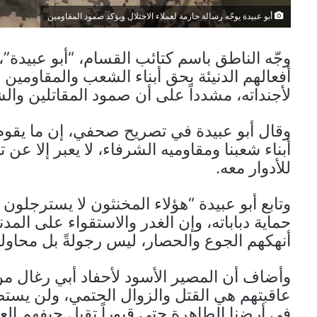
أبو عبيدة يوجّه رسالة حازمة لعملاء الاحتلال ويؤكد صمود المقاومين
وجّه الناطق باسم كتائب القسام، “أبو عبيدة”، 
أفعالهم الدنيئة بحق أبناء الشعب والمقاومين لا 
لأجنداته، مشدداً على أن صمود المقاتلين وا
وقال أبو عبيدة في تصريح صحفي، إن ما يقوم ب
أبناء شعبنا ومقاوميه الشرفاء، لا يعبر إلا عن تما
للأدوار معه.
وتابع أبو عبيدة “هؤلاء المخنثون لا يسترجل
حماية دباباته، وإن الغدر والاستقواء على المد
أنهكهم الجوع والحصار، ليس رجولةً بل محاولةً 
وأضاف أن المصير الأسود لأحفاد أبي رغال من ك
عاقبتهم هي القتل والزوال الحتمي، ولن يستطي
في أرضنا الطاهرة حتى قبوراً تقبل جيفهم العف