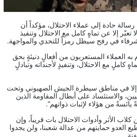
رسالة حادة إلى عملاء الاحتلال، مؤكداً أن
تعبّر إلا عن تماهٍ كامل مع الاحتلال وتنفيذ
لشرفاء في رفح سيظل رمزاً للتحدي والمواجهة.
ه العملاء المستعربون من أفعالٍ دنيئةٍ بحق
هٍ كاملٍ مع الاحتلال، وتنفيذٍ لأجنداته وتبادلٍ
ون إلا في مناطق سيطرة الجيش الصهيوني وتحت
نيين، والاستئساد على أبطال المقاومة الذين
يائسةً من هؤلاء لإثبات ذواتهم”.
لاب الأثر وأدوات الاحتلال بات قريباً، وإن
ع العدو حمايتهم من عدالة شعبنا، ولن يجدوا
نة.