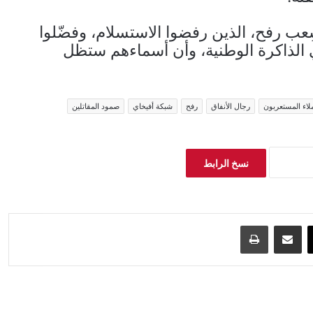
ِعب رفح، الذين رفضوا الاستسلام، وفضّلوا
الذاكرة الوطنية، وأن أسماءهم ستظل
ملاء المستعربون
رجال الأنفاق
رفح
شبكة أفيخاي
صمود المقاتلين
نسخ الرابط
‫X
مشاركة عبر البريد
طباعة