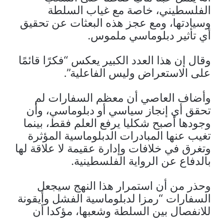
الفلسطيني، خاصة مع غياب السلطة
وسيادتها، ومع عجز هذه البعثات عن تحقيق
أي تأثير دبلوماسي ملموس.
وقال إن هذا العدد الكبير يعكس “فكرًا قائمًا
على الاستعراض وليس الفاعلية”.
وأضاف العاصي أن معظم السفارات لم
تحقق أي إنجاز سياسي أو دبلوماسي، وأن
وجودها أصبح شكليا يرفع العلم فقط، بينما
تغيب عنها المبادرات الدبلوماسية المؤثرة
وتغرق في خلافات وإدارة عقيمة لا علاقة لها
بالدفاع عن الرواية الفلسطينية.
وحذر من أن استمرار هذا النهج سيجعل
السفارات “رمزا لدبلوماسية الفشل وأيقونة
للانفصال بين السلطة وشعبها، مؤكدا أن