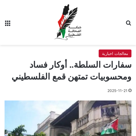
بحث عن
الق
معالجات اخبارية
سفارات السلطة.. أوكار فساد
ومحسوبيات تمتهن قمع الفلسطيني
2025-11-21