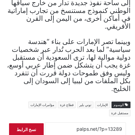
إلى ساحة نفوذ جديدة تدار من خارج سياقها
الوطني كنموذج مستنسخ من تجارب إماراتية
في أماكن أخرى، من اليمن إلى القرن
الأفريقي.
وبينما تصر الإمارات على بناء “هندسة
سياسية” لما بعد الحرب تُدار عبر شخصيات
دولية موالية لها، ترى السعودية أن مستقبل
غزة يجب أن يتشكل ضمن إطار عربي أوسع،
وليس وفق طموحات دولة قررت أن تتفرد
بكل الملفات من ليبيا إلى السودان إلى
الخليج.
الوسوم
الإمارات
توني بلير
قطاع غزة
مؤامرات الإمارات
مستقبل غزة
نسخ الرابط