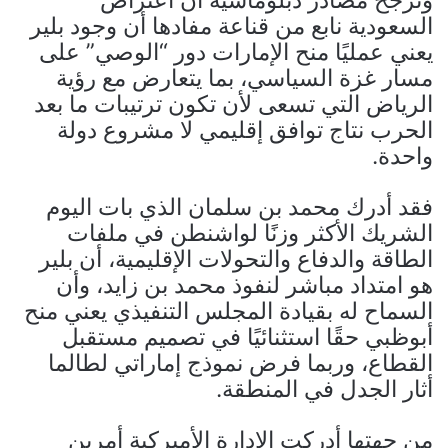
السعودية نابع من قناعة مفادها أن وجود بلير
يعني عمليًا منح الإمارات دور “الوصي” على
مسار غزة السياسي، بما يتعارض مع رؤية
الرياض التي تسعى لأن تكون ترتيبات ما بعد
الحرب نتاج توافق إقليمي لا مشروع دولة
واحدة.
فقد أدرك محمد بن سلمان الذي بات اليوم
الشريك الأكثر وزنًا لواشنطن في ملفات
الطاقة والدفاع والتحولات الإقليمية، أن بلير
هو امتداد مباشر لنفوذ محمد بن زايد، وأن
السماح له بقيادة المجلس التنفيذي يعني منح
أبوظبي حقًا استثنائيًا في تصميم مستقبل
القطاع، وربما فرض نموذج إماراتي لطالما
أثار الجدل في المنطقة.
من جهتها أدركت الإدارة الأميركية أمرين