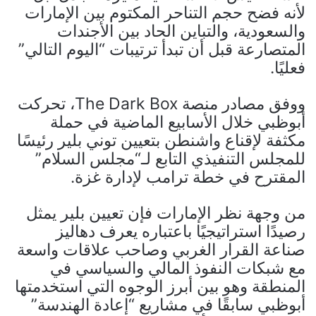
لأنه فضح حجم التناحر المكتوم بين الإمارات
والسعودية، والتباين الحاد بين الأجندات
المتصارعة قبل أن تبدأ ترتيبات “اليوم التالي”
فعليًا.
ووفق مصادر منصة The Dark Box، تحركت
أبوظبي خلال الأسابيع الماضية في حملة
مكثفة لإقناع واشنطن بتعيين توني بلير رئيسًا
للمجلس التنفيذي التابع لـ“مجلس السلام”
المقترح في خطة ترامب لإدارة غزة.
من وجهة نظر الإمارات فإن تعيين بلير يمثل
رصيدًا استراتيجيًا باعتباره يعرف دهاليز
صناعة القرار الغربي وصاحب علاقات واسعة
مع شبكات النفوذ المالي والسياسي في
المنطقة وهو بين أبرز الوجوه التي استخدمتها
أبوظبي سابقًا في مشاريع “إعادة الهندسة”