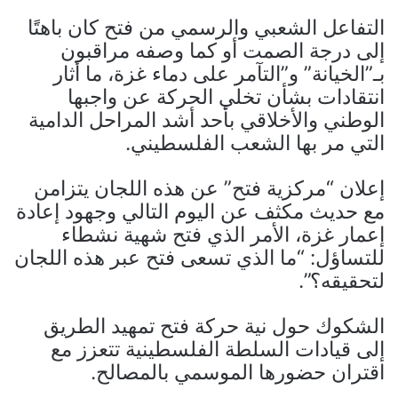
التفاعل الشعبي والرسمي من فتح كان باهتًا
إلى درجة الصمت أو كما وصفه مراقبون
بـ”الخيانة” و”التآمر على دماء غزة، ما أثار
انتقادات بشأن تخلي الحركة عن واجبها
الوطني والأخلاقي بأحد أشد المراحل الدامية
التي مر بها الشعب الفلسطيني.
إعلان “مركزية فتح” عن هذه اللجان يتزامن
مع حديث مكثف عن اليوم التالي وجهود إعادة
إعمار غزة، الأمر الذي فتح شهية نشطاء
للتساؤل: “ما الذي تسعى فتح عبر هذه اللجان
لتحقيقه؟”.
الشكوك حول نية حركة فتح تمهيد الطريق
إلى قيادات السلطة الفلسطينية تتعزز مع
اقتران حضورها الموسمي بالمصالح.