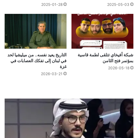
2025-01-28
2025-05-03
شبكة أفيخاي تتلقى لطمة قاسية
التاريخ يعيد نفسه.. من ميليشيا لحد
بمؤتمر فتح الثامن
في لبنان إلى تفكك العصابات في
غزة
2026-05-18
2026-03-21