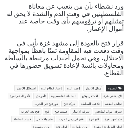
ورد نشطاء بأن من يتغيب عن معاناة
الفلسطينين في وقت الدم والشدة لا يحق له
تمثيلهم أو ترؤوسهم بأي وقت خاصة عند
أموال الإعمار.
قرار فتح بالعودة إلى مشهد غزة يأتي في
وقت دفعت فيه المقاومة ثمنًا باهظًا بمواجهة
الاحتلال، وهي تحمل أجندات مرتبطة بالسلطة
ومحاولات بائسة لإعادة تسويق حضورها في
القطاع.
الوسوم
أموال الإعمار
إعمار غزة
إعمار قطاع غزة
استغلال الإعمار
الإبادة في غزة
الاحتلال وفتح
السلطة الفلسطينية
تآمر فتح
تأخر الدعم لغزة
تجاهل الضفة
تلاعب السلطة
حركة فتح
دور فتح في الحرب
سرقة أموال المانحين
سرقة الإعمار
صمت فتح
فتح
فتح بعد الحرب
فتح تعود لغزة
فتح غزة
فتح في زمن الحرب.
فتح والاحتلال
فساد السلطة
لجان الطوارئ الوهمية
لجان طوارئ
لجان فتح
لجان مشبوهة