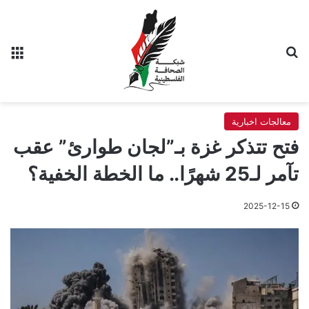
بحث عن
الق
معالجات اخبارية
فتح تتذكر غزة بـ”لجان طوارئ” عقب
تآمر لـ25 شهرًا.. ما الخطة الخفية؟
2025-12-15