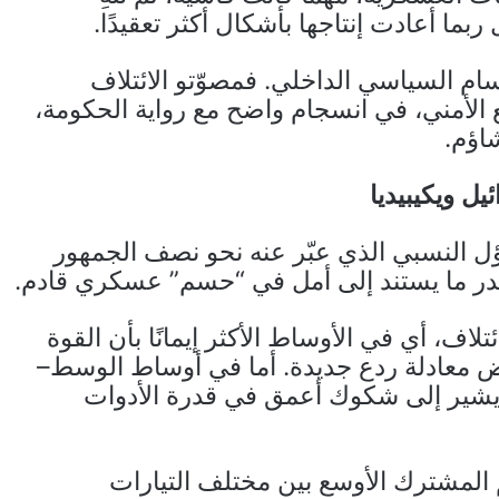
 ربما أعادت إنتاجها بأشكال أكثر تعقيدًا.
قسام السياسي الداخلي. فمصوّتو الائتلاف
ع الأمني، في انسجام واضح مع رواية الحكومة،
شاؤم.
يل ويكيبيديا
ؤل النسبي الذي عبّر عنه نحو نصف الجمهور
 بقدر ما يستند إلى أمل في “حسم” عسكري قادم.
لاف، أي في الأوساط الأكثر إيمانًا بأن القوة
ض معادلة ردع جديدة. أما في أوساط الوسط–
 يشير إلى شكوك أعمق في قدرة الأدوات
 المشترك الأوسع بين مختلف التيارات