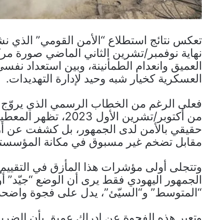
تعكس نتائج استطلاع “الأمن القومي” الذي ن
نهاية نوفمبر/تشرين الثاني الماضي صورة مركّ
العميق وانعدام الطمأنينة، وبين استعداد نف
العسكرية كخيار شبه وحيد لإدارة التهديدات.
فعلى الرغم من الخطاب الرسمي الذي يروّج ل
من أكتوبر/تشرين الأو
حقيقي بالأمن لدى الجمهور، بل كشفت عن أزم
مقابل تضخم غير مسبوق في مكانة المؤسستين
وتتجلى أولى مؤشرات هذا المأزق في التقييم
الجمهور اليهودي فقط يرى أن الوضع “جيّد” أو “
“المتوسط” و“السيّئ”، يدل على فجوة واضحة
وتعبر هذه الفجوة عن إدراك عميق بأن الضربات