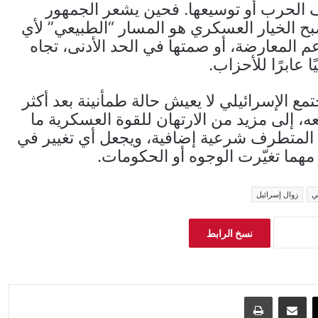
ئناف الحرب أو توسيعها. فحين يشعر الجمهور
بح الخيار العسكري هو المسار “الطبيعي” لأي
 المعارضة، أو صمتها في الحد الأدنى، تجاه
ا عابرًا للأحزاب.
ع الإسرائيلي لا يعيش حالة طمأنينة بعد أكثر
 إلى مزيد من الارتهان للقوة العسكرية ما
ن المتطرف شرعية إضافية، ويجعل أي تغيير في
، مهما تغيّرت الوجوه أو الحكومات.
ي
زوال إسرائيل
نسخ الرابط
‫X
مشاركة عبر البريد
طباعة