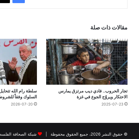
مقالات ذات صلة
تجار الحروب.. فادي ديب مرتزق يمارس
سلطة رام الله تتحايل 
الاحتكار ويروّج الجوع في غزة
السلوك وفقاً للشروط ا
2026-07-20
2025-07-23
© حقوق النشر 2026، جميع الحقوق محفوظة |
شبكة الصحافة الفلسطي