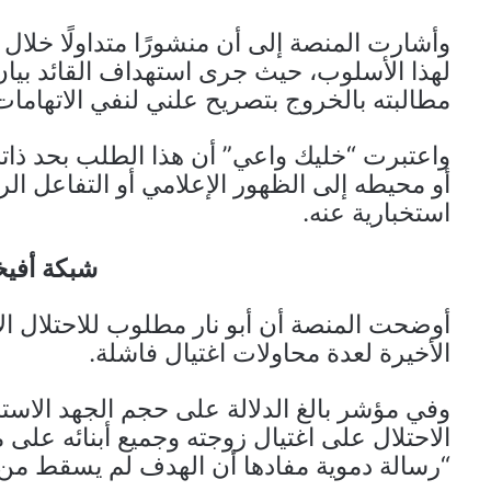
وأشارت المنصة إلى أن منشورًا متداولًا خلال ا
لهذا الأسلوب، حيث جرى استهداف القائد بيان 
مطالبته بالخروج بتصريح علني لنفي الاتهامات
واعتبرت “خليك واعي” أن هذا الطلب بحد ذاته 
أو محيطه إلى الظهور الإعلامي أو التفاعل 
استخبارية عنه.
شبكة أفيخا
أوضحت المنصة أن أبو نار مطلوب للاحتلال ا
الأخيرة لعدة محاولات اغتيال فاشلة.
وفي مؤشر بالغ الدلالة على حجم الجهد الاست
الاحتلال على اغتيال زوجته وجميع أبنائه على 
“رسالة دموية مفادها أن الهدف لم يسقط من 