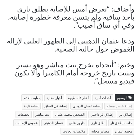
وأضاف: “تعرض أمس للإصابة بطلق ناري
بأحد ساقيه ولم يتسن معرفة خطورة إصابته،
وفي أي ساق أصيب”.
ودعا عثمان الدهيني إلى الظهور العلني لإزالة
الغموض حول حالته الصحية.
وختم: “أتحداه يخرج ببث مباشر وهو يسير
ويثبت تاريخ خروجه أمام الكاميرا وألا يكون
فيديو مسجل”.
الوسوم
أحداث أمنية
أخبار فلسطينية
أخبار محلية
إصابة بالقدم
إصابة عنصر مسلح
إصابة غسان الدهيني
إصابة في الساق
إصابة نارية
إطلاق نار
إطلاق نار داخلي
الصحفي محمد عثمان
بث مباشر
تحقيقات
حادث إطلاق نار
طلق ناري
ظهور علني
غسان الدهيني
غموض الإصابات
محمد عثمان
مصادر محلية
ملابسات الحادث