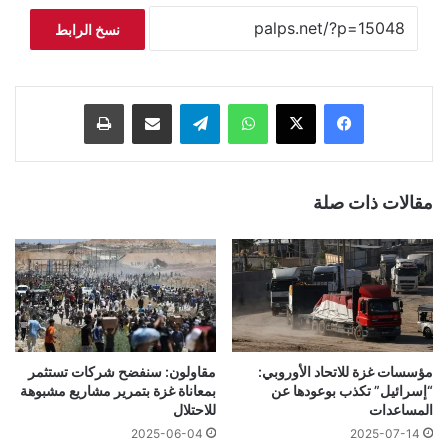
نسخ الرابط
فيسبوك
‫X
واتساب
تيلقرام
مشاركة عبر البريد
طباعة
مقالات ذات صلة
مؤسسات غزة للاتحاد الأوروبي:
مقاولون: سنفضح شركات تستثمر
“إسرائيل” تكذب بوعودها عن
بمعاناة غزة بتمرير مشاريع مشبوهة
المساعدات
للاحتلال
2025-06-04
2025-07-14