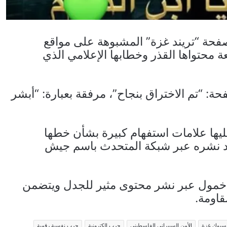
حة “تريند غزة” المشبوهة على مواقع
ة محتواها القذر وخطابها الإعلامي الذي
ة: “تم الاختراق بنجاح”، مرفقة بعبارة: “أبشر
يها علامات استفهام كبيرة بشأن خطها
اد نشره عبر شبكة المتحدث باسم جيش
 خمول عبر نشر محتوى مثير للجدل ويتضمن
قاومة.
يسبوك غزة
الأمن السيبراني الفلسطيني
حرب إلكترونية
حرب نفسية رقمية