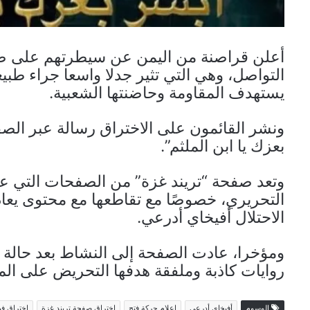
أعلن قراصنة من اليمن عن سيطرتهم على صف
التواصل، وهي التي تثير جدلا واسعا جراء طبيع
يستهدف المقاومة وحاضنتها الشعبية.
ونشر القائمون على الاختراق رسالة عبر الصفح
بعزك يا ابن الملثم”.
وتعد صفحة “تريند غزة” من الصفحات التي عل
التحريري، خصوصًا مع تقاطعها مع محتوى يع
الاحتلال أفيخاي أدرعي.
ومؤخرا، عادت الصفحة إلى النشاط بعد حالة
روايات كاذبة وملفقة هدفها التحريض على الم
الوسوم
أفيخاي أدرعي
إعلام حركة فتح
اختراق صفحة تريند غزة
اختراق ف