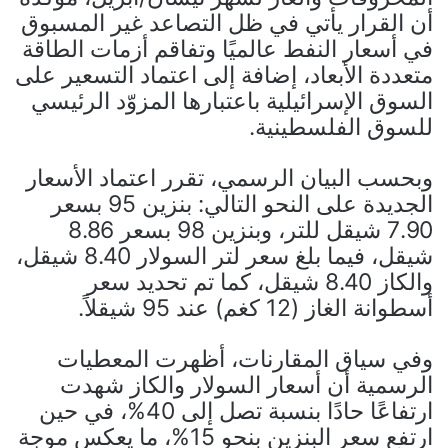
أن القرار يأتي في ظل التصاعد غير المسبوق
في أسعار النفط عالميًا وتفاقم أزمات الطاقة
متعددة الأبعاد، إضافة إلى اعتماد التسعير على
السوق الإسرائيلية باعتبارها المزوّد الرئيسي
للسوق الفلسطينية.
وبحسب البيان الرسمي، تقرر اعتماد الأسعار
الجديدة على النحو التالي: بنزين 95 بسعر
7.90 شيقل للتر، وبنزين 98 بسعر 8.86
شيقل، فيما بلغ سعر لتر السولار 8.40 شيقل،
والكاز 8.40 شيقل، كما تم تحديد سعر
أسطوانة الغاز (12 كغم) عند 95 شيقلاً.
وفي سياق المقارنات، أظهرت المعطيات
الرسمية أن أسعار السولار والكاز شهدت
ارتفاعًا حادًا بنسبة تصل إلى 40%، في حين
ارتفع سعر البنزين بنحو 15%، ما يعكس موجة