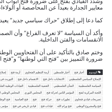
وشدد القيادي بفتح على ضرورة فتح أبواب ال
معايير الجدارة بعيداً عن المحاصصة أو الولاء
كما دعا إلى إطلاق “حراك سياسي جديد” يعيد 
وأكد أن السياسة “لا تعرف الفراغ” وأن الصم
الانقسامات والفتن الداخلية.
وختم صادق بالتأكيد على أن الفتحاويين الوطن
ضرورة التمييز بين “فتح التي لوطنها” و”فتح ا
الوسوم
أخبار فتح
أخبار فلسطين
أزمة التنظيم الفتحاوي
أزمة فتح
إصلاح
الإصلاح السياسي الفلسطيني
الانتخابات داخل فتح
الانقسام داخل فتح
التوريث في 
السياسة الفلسطينية
الشأن الفلسطيني
القضية الفلسطينية
القيادات الوطنية الفل
اللجنة المركزية لفتح
المؤتمر الثامن لحركة فتح
المجلس الثوري
المجلس الوطني ا
تصريحات قيادي فتحاوي
تطورات فتح
حركة فتح
فتح
فتح العباسية
فتح الوطن
فتح والمشروع الوطني
فتح ورام الله
قيادات فتح
قيادي تاريخي في فتح
مؤتمر ر