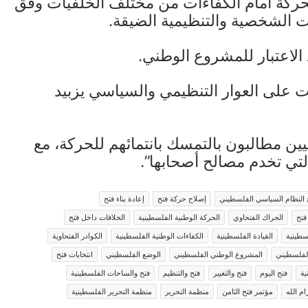
حركة أمام الكفاءات من مختلف الخلفيات وفق
ات الشخصية والتنظيمية الضيقة.
الاعتبار للمشروع الوطني.
ت على العوار التنظيمي والسياسي يزبيد
يين مطالبون بالتمسك بانتمائهم للحركة، مع
لتي تخدم مصالح أصحابها”.
 النظام السياسي الفلسطيني
إصلاح حركة فتح
إعادة بناء فتح
فتح
الحراك الفتحاوي
الحركة الوطنية الفلسطينية
الخلافات داخل فتح
سطينية
القيادة الفلسطينية
الكفاءات الوطنية الفلسطينية
الكوادر الفتحاوية
لفلسطيني
المشروع الوطني الفلسطيني
الوضع الفلسطيني
انتخابات فتح
ية
فتح اليوم
فتح والتغيير
فتح والتنظيم
فتح والساحات الفلسطينية
ام الله
مؤتمر فتح الثامن
منظمة التحرير
منظمة التحرير الفلسطينية