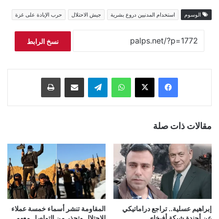
الوسوم
استخدام المدنيين دروع بشرية
جيش الاحتلال
حرب الإبادة على غزة
نسخ الرابط
فيسبوك
‫X
واتساب
تيلقرام
مشاركة عبر البريد
طباعة
مقالات ذات صلة
إبراهيم عسلية.. تراجع دراماتيكي
المقاومة تنشر أسماء خمسة عملاء
عن أجندة شبكة أفيخاي
للاحتلال وتحذر من التواصل معهم