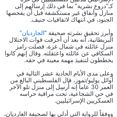
كـ”دروع بشرية” بما في ذلك إرسالهم إلى
منازل وأنفاق غير مستكشفة قبل أن يفحصها
الجنود، في انتهاك لاتفاقيات جنيف.
وأبرز تحقيق نشرته صحيفة “
الجارديان”
البريطانية، أنه بعد أن أحرقت قوات الاحتلال
منزل عائلته في شمال غزة، فصلت رامز
السكافي عن عائلته واعتقلته. وقال إنهم كانوا
يخططون لتنفيذ مهمة معينة في حقه.
وعلى مدى الأيام الحادية عشر التالية في
أوائل يوليو/تموز، قال الفلسطيني البالغ من
العمر 30 عاماً إنه أُرسِل إلى منزل تلو الآخر
في حي الشجاعية، تحت مراقبة حراسه
العسكريين الإسرائيليين.
ووفقاً للرواية التي أدلى بها لصحيفة الغارديان،