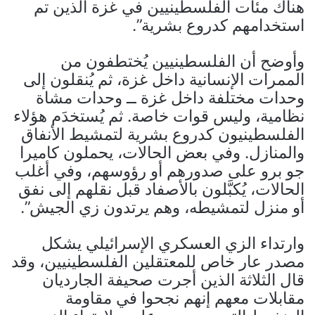
هناك مئات الفلسطينيين في غزة الذين تم
استخدامهم كدروع بشرية”.
وأوضح أن الفلسطينيين يُختطفون من
الممرات الإنسانية داخل غزة، ثم يُنقلون إلى
وحدات مختلفة داخل غزة ــ وحدات مشاة
نظامية، وليس قوات خاصة. ثم يُستخدَم هؤلاء
الفلسطينيون كدروع بشرية لتمشيط الأنفاق
والمنازل. وفي بعض الحالات، يحملون كاميرا
جو برو على صدورهم أو رؤوسهم، وفي أغلب
الحالات، يُكبَّلون بالأصفاد قبل نقلهم إلى نفق
أو منزل لتمشيطه، وهم يرتدون زي الجيش”.
وارتداء الزي العسكري الإسرائيلي يشكل
مصدر عار خاص للمعتقلين الفلسطينيين، وقد
قال الثلاثة الذين أجرت صحيفة الجارديان
مقابلات معهم إنهم نجحوا في مقاومة