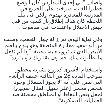
وأضاف “في إحدى المدارس كان الوضع
خطيرا للغاية، صرخت على الجميع في
المدرسة للمغادرة بهدوء، ولكن في تلك
اللحظة كان هناك إطلاق نار كثيف من قبل
جيش الاحتلال واعتقدت أنني سأموت”.
وفي نهاية اليوم، تم إزالة جهاز التعقب، وطلب
من أبو سعيد مغادرة المنطقة وهو يلوح بالعلم
الأبيض الذي تم تزويده به، مضيفا “إذا لم تفعل
ما يطلبونه منك، فسوف يقتلونك دون تردد”.
واستخدام الأسرى كدروع بشرية محظور
بموجب المادة 28 من اتفاقية جنيف الرابعة،
التي تنص على أنه “لا يجوز استغلال وجود
شخص محمي [على سبيل المثال سجين]
لجعل بعض النقاط أو المناطق محصنة ضد
العمليات العسكرية”.