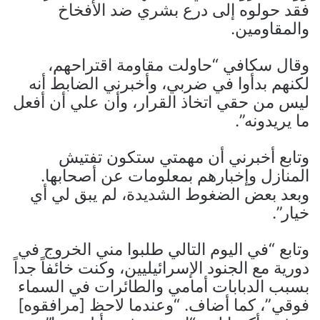
فقد حولوه إلى درع بشري ضد الأفخاخ
والمقاومين.
وقال سكافي “حاولت مقاومة اقتراحهم،
لكنهم بدأوا في ضربي، وأخبرني الضابط أنه
ليس من حقي اتخاذ القرار، وأن علي أن أفعل
ما يريدونه”.
وتابع أخبرني أن مهمتي ستكون تفتيش
المنازل وإخبارهم بمعلومات عن أصحابها.
وبعد بعض الضغوط الشديدة، لم يبق لي أي
خيار”.
وتابع “في اليوم التالي طلبوا مني الخروج في
دورية مع الجنود الإسرائيليين، وكنت خائفاً جداً
بسبب الدبابات أمامي والطائرات في السماء
فوقي”، كما أضاف. “وعندما لاحظ [مرافقوه]