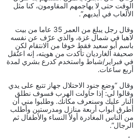
الوقت حتى لا يهاجمهم المقاومون، كنا مثل
الألعاب في أيديهم”.
وقال رجل يبلغ من العمر 35 عاما من بيت
لاهيا في شمال غزة، والذي عرّف عن نفسه
باسم أبو سعيد فقط خوفا من الانتقام لكن
صحيفة الغارديان تأكدت من هويته، إنه اعتُقل
في فبراير/شباط واستخدم كدرع بشري لمدة
أربع ساعات.
وقال “وضع جنود الاحتلال جهاز تتبع على يدي
وقالوا لي: إذا حاولت الهرب فسوف نطلق
النار عليك وسنعرف مكانك. وطلبوا مني أن
أطرق أبواب أربعة منازل ومدرستين وأطلب
من الناس المغادرة أولاً النساء والأطفال ثم
الرجال”.