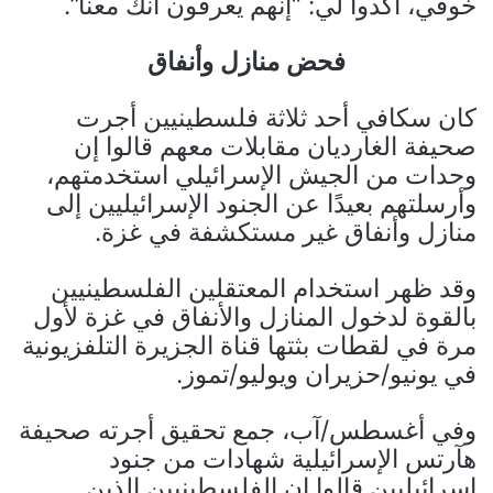
خوفي، أكدوا لي: “إنهم يعرفون أنك معنا”.
فحض منازل وأنفاق
كان سكافي أحد ثلاثة فلسطينيين أجرت
صحيفة الغارديان مقابلات معهم قالوا إن
وحدات من الجيش الإسرائيلي استخدمتهم،
وأرسلتهم بعيدًا عن الجنود الإسرائيليين إلى
منازل وأنفاق غير مستكشفة في غزة.
وقد ظهر استخدام المعتقلين الفلسطينيين
بالقوة لدخول المنازل والأنفاق في غزة لأول
مرة في لقطات بثتها قناة الجزيرة التلفزيونية
في يونيو/حزيران ويوليو/تموز.
وفي أغسطس/آب، جمع تحقيق أجرته صحيفة
هآرتس الإسرائيلية شهادات من جنود
إسرائيليين قالوا إن الفلسطينيين الذين