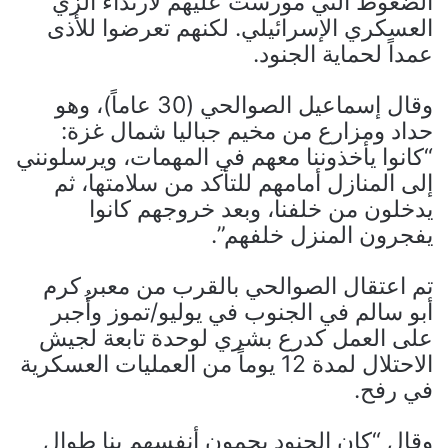
الضغوط التي مورست عليهم لارتداء الزي
العسكري الإسرائيلي. لكنهم تعرضوا للأذى
عمداً لحماية الجنود.
وقال إسماعيل الصوالحي (30 عاماً)، وهو
حداد ومزارع من مخيم جباليا شمال غزة:
“كانوا يأخذوننا معهم في المهمات، ويرسلونني
إلى المنازل أمامهم للتأكد من سلامتها، ثم
يدخلون من خلفنا، وبعد خروجهم كانوا
يفجرون المنزل خلفهم”.
تم اعتقال الصوالحي بالقرب من معبر كرم
أبو سالم في الجنوب في يوليو/تموز وأُجبر
على العمل كدرع بشري لوحدة تابعة لجيش
الاحتلال لمدة 12 يوماً من العمليات العسكرية
في رفح.
وقال “كان الجنود يحمون أنفسهم بنا طوال