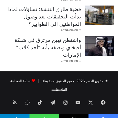
قضية طارق النتشة: تساؤلات لماذا
بدأت التحقيقات بعد وصول
المواطنين إلى الطوابير؟
2026-08-08
واشنطن تهين مرتزق في شبكة
أفيخاي وتصفه بأنه “أحد كلاب”
الإمارات
2026-08-08
© حقوق النشر 2026، جميع الحقوق محفوظة |
شبكة الصحافة
الفلسطينية
فيسبوك
‫X
‫YouTube
انستقرام
تيلقرام
‫TikTok
واتساب
ملخص
الموقع